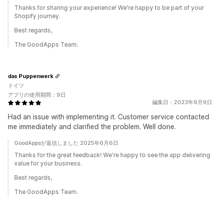
Thanks for sharing your experience! We're happy to be part of your
Shopify journey.
Best regards,
The GoodApps Team.
das Puppenwerk
ドイツ
アプリの使用期間：9日
編集日：2023年9月9日
Had an issue with implementing it. Customer service contacted
me immediately and clarified the problem. Well done.
GoodAppsが返信しました 2025年6月6日
Thanks for the great feedback! We're happy to see the app delivering
value for your business.
Best regards,
The GoodApps Team.