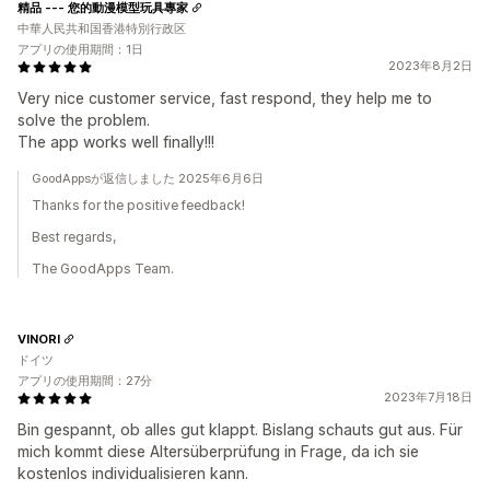
精品 --- 您的動漫模型玩具專家
中華人民共和国香港特別行政区
アプリの使用期間：1日
2023年8月2日
Very nice customer service, fast respond, they help me to
solve the problem.
The app works well finally!!!
GoodAppsが返信しました 2025年6月6日
Thanks for the positive feedback!
Best regards,
The GoodApps Team.
VINORI
ドイツ
アプリの使用期間：27分
2023年7月18日
Bin gespannt, ob alles gut klappt. Bislang schauts gut aus. Für
mich kommt diese Altersüberprüfung in Frage, da ich sie
kostenlos individualisieren kann.