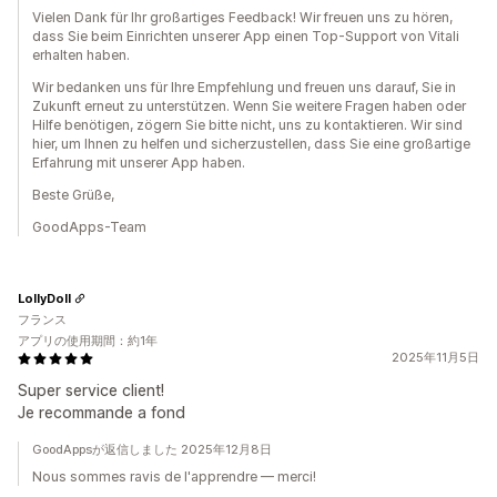
Vielen Dank für Ihr großartiges Feedback! Wir freuen uns zu hören,
dass Sie beim Einrichten unserer App einen Top-Support von Vitali
erhalten haben.
Wir bedanken uns für Ihre Empfehlung und freuen uns darauf, Sie in
Zukunft erneut zu unterstützen. Wenn Sie weitere Fragen haben oder
Hilfe benötigen, zögern Sie bitte nicht, uns zu kontaktieren. Wir sind
hier, um Ihnen zu helfen und sicherzustellen, dass Sie eine großartige
Erfahrung mit unserer App haben.
Beste Grüße,
GoodApps-Team
LollyDoll
フランス
アプリの使用期間：約1年
2025年11月5日
Super service client!
Je recommande a fond
GoodAppsが返信しました 2025年12月8日
Nous sommes ravis de l'apprendre — merci!