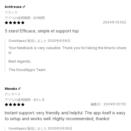
Achtreuse
フランス
アプリの使用期間：約1時間
2024年1月12日
5 stars! Efficace, simple et support top
GoodAppsが返信しました 2025年6月6日
Your feedback is very valuable. Thank you for taking the time to share
it!
Best regards,
The GoodApps Team.
Manaka
デンマーク
アプリの使用期間：約1ヶ月
編集日：2024年1月11日
Instant support; very friendly and helpful. The app itself is easy
to setup and works well. Highly recommended, thanks!
GoodAppsが返信しました 2025年5月26日