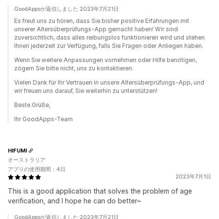
GoodAppsが返信しました 2023年7月21日
Es freut uns zu hören, dass Sie bisher positive Erfahrungen mit
unserer Altersüberprüfungs-App gemacht haben! Wir sind
zuversichtlich, dass alles reibungslos funktionieren wird und stehen
Ihnen jederzeit zur Verfügung, falls Sie Fragen oder Anliegen haben.
Wenn Sie weitere Anpassungen vornehmen oder Hilfe benötigen,
zögern Sie bitte nicht, uns zu kontaktieren.
Vielen Dank für Ihr Vertrauen in unsere Altersüberprüfungs-App, und
wir freuen uns darauf, Sie weiterhin zu unterstützen!
Beste Grüße,
Ihr GoodApps-Team
HIFUMI
オーストラリア
アプリの使用期間：4日
2023年7月1日
This is a good application that solves the problem of age
verification, and I hope he can do better~
GoodAppsが返信しました 2023年7月21日