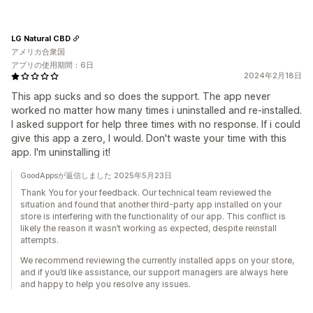
LG Natural CBD
アメリカ合衆国
アプリの使用期間：6日
2024年2月18日
This app sucks and so does the support. The app never
worked no matter how many times i uninstalled and re-installed.
I asked support for help three times with no response. If i could
give this app a zero, I would. Don't waste your time with this
app. I'm uninstalling it!
GoodAppsが返信しました 2025年5月23日
Thank You for your feedback. Our technical team reviewed the
situation and found that another third-party app installed on your
store is interfering with the functionality of our app. This conflict is
likely the reason it wasn’t working as expected, despite reinstall
attempts.
We recommend reviewing the currently installed apps on your store,
and if you’d like assistance, our support managers are always here
and happy to help you resolve any issues.