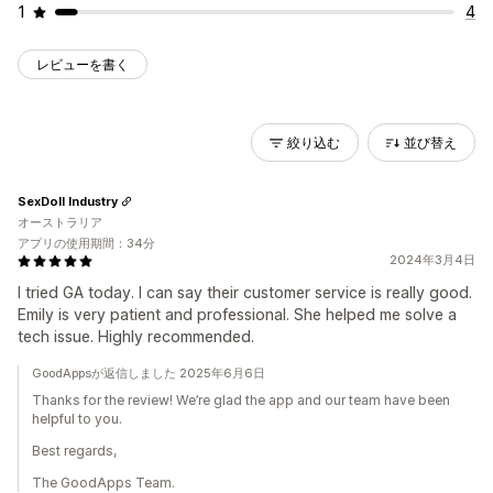
1
4
レビューを書く
絞り込む
並び替え
SexDoll Industry
オーストラリア
アプリの使用期間：34分
2024年3月4日
I tried GA today. I can say their customer service is really good.
Emily is very patient and professional. She helped me solve a
tech issue. Highly recommended.
GoodAppsが返信しました 2025年6月6日
Thanks for the review! We’re glad the app and our team have been
helpful to you.
Best regards,
The GoodApps Team.