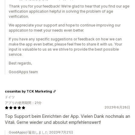
Thank you for your feedback! We're glad to hear that you find our age
verification application helpful in solving the problem of age
verification.
We appreciate your support and hope to continue improving our
application to meet your needs even better.
If you have any specific suggestions or feedback on how we can
make the app even better, please feel free to share it with us. Your
input is valuable to us as we strive to provide the best possible
service.
Best regards,
GoodApps team
cosanitas by TCK Marketing
ドイツ
アプリの使用期間：21分
2023年6月28日
Top Support beim Einrichten der App. Vielen Dank nochmals an
Vitali. Gerne wieder und absolut empfehlenswert!
GoodAppsが返信しました 2023年7月21日