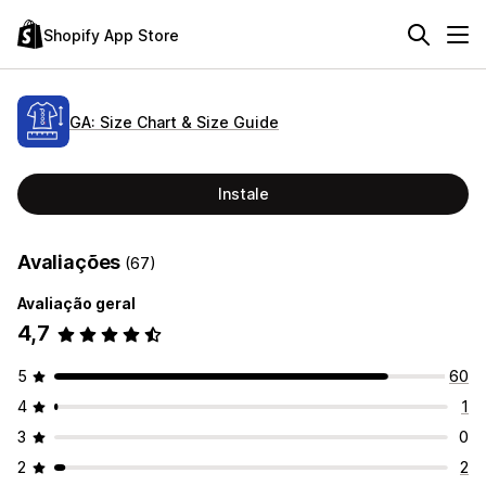
Shopify App Store
GA: Size Chart & Size Guide
Instale
Avaliações
(67)
Avaliação geral
4,7
5
60
4
1
3
0
2
2