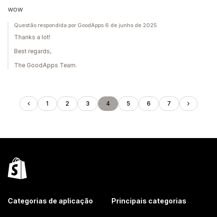
wow
Questão respondida por GoodApps 6 de junho de 2025
Thanks a lot!
Best regards,
The GoodApps Team.
1
2
3
4
5
6
7
Categorias de aplicação
Principais categorias