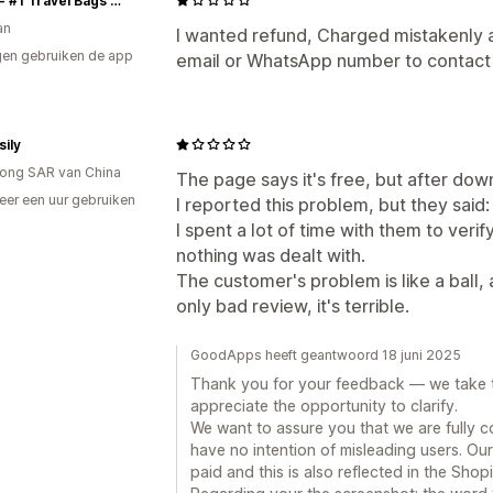
Borsa - #1 Travel Bags Store In Pakistan
an
I wanted refund, Charged mistakenly as
en gebruiken de app
email or WhatsApp number to contact
ily
ong SAR van China
The page says it's free, but after down
er een uur gebruiken
I reported this problem, but they said: 
p
I spent a lot of time with them to verif
nothing was dealt with.
The customer's problem is like a ball, 
only bad review, it's terrible.
GoodApps heeft geantwoord 18 juni 2025
Thank you for your feedback — we take t
appreciate the opportunity to clarify.
We want to assure you that we are fully c
have no intention of misleading users. Our 
paid and this is also reflected in the Shopi