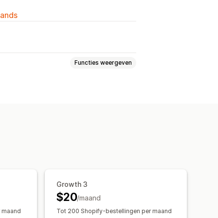
lands
Functies weergeven
f
Sticky winkelwagen
Growth 3
$20
/maand
r maand
Tot 200 Shopify-bestellingen per maand