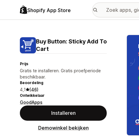
Shopify App Store
Galer
Buy Button: Sticky Add To
Cart
Prijs
Gratis te installeren. Gratis proefperiode
beschikbaar.
Beoordeling
4,1
(46)
Ontwikkelaar
GoodApps
Installeren
Demowinkel bekijken