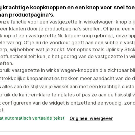
 krachtige koopknoppen en een knop voor snel t
aan productpagina's.
nze functie voor een vastgezette In winkelwagen-knop blijf
er klanten door je productpagina's scrollen. Of je nu een
knop of een vastgezette Nu kopen-knop gebruikt, onze ap
lervaring. Of je nu de voorkeur geeft aan een subtiele va
rp, wij hebben wat je zoekt. Met opties zoals Uplinkly Stic
etfunctionaliteit kun je het gedrag van de vastgezette In
eften.
ruik vastgezette In winkelwagen-knoppen die zichtbaar blij
ntrekkelijke knopanimaties trekken meer aandacht van de 
 alles aan de stijl van je winkel aan met een krachtige custo
ruik de kant-en-klare templates of pas ze aan de huisstijl v
 configureren van de widget is ontzettend eenvoudig, zon
t.
at automatisch vertaalde tekst
Origineel weergeven