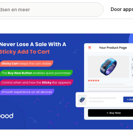
Door apps
ij met uitgelichte afbeeldingen