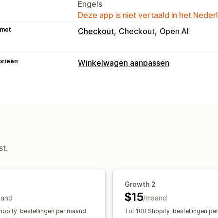
Engels
Deze app is niet vertaald in het Neder
 met
Checkout
Checkout
Open AI
orieën
Winkelwagen aanpassen
Weergave van winkelwagen
Aangepaste stijlen
Mobiel responsie
st.
Growth 2
$15
aand
/maand
hopify-bestellingen per maand
Tot 100 Shopify-bestellingen pe