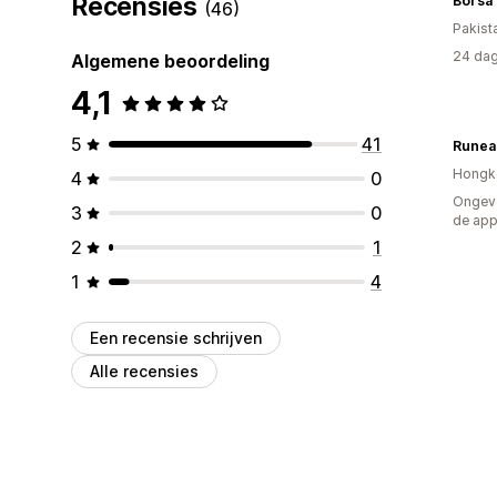
Recensies
(46)
Pakist
24 dag
Algemene beoordeling
4,1
5
41
Runeas
Hongk
4
0
Ongeve
3
0
de ap
2
1
1
4
Een recensie schrijven
Alle recensies