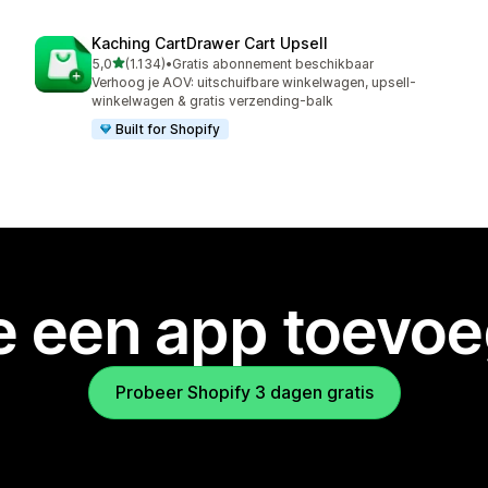
Kaching CartDrawer Cart Upsell
van 5 sterren
5,0
(1.134)
•
Gratis abonnement beschikbaar
1134 recensies in totaal
Verhoog je AOV: uitschuifbare winkelwagen, upsell-
winkelwagen & gratis verzending-balk
Built for Shopify
je een app toevo
Probeer Shopify 3 dagen gratis