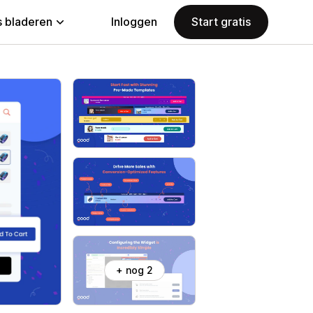
 bladeren
Inloggen
Start gratis
+ nog 2