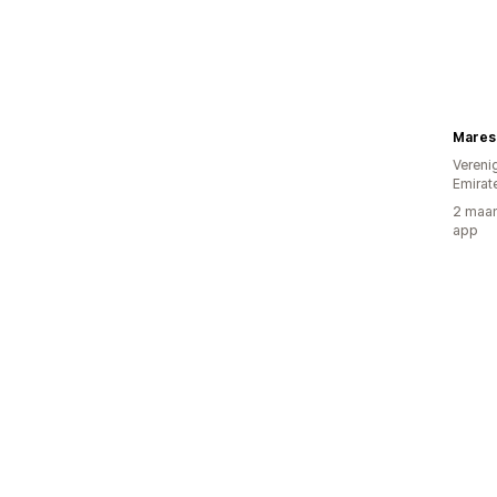
Mares
Vereni
Emirat
2 maan
app