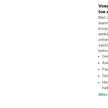
Voeg
toe 
Met o
wanne
koop
winke
ontwe
vastz
beho
Geb
Aa
Pas
Geb
Het
heb
Bev