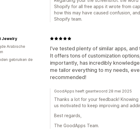
Regarding your the screenshot: the word “
Shopify for all free apps it wrote from ca
how this may have caused confusion, and
Shopify team.
i Jewelry
gde Arabische
I’ve tested plenty of similar apps, and 
en
It offers tons of customization option
den gebruiken de
importantly, has incredibly knowledg
me tailor everything to my needs, eve
recommended!
GoodApps heeft geantwoord 28 mei 2025
Thanks a lot for your feedback! Knowing 
us motivated to keep improving and addin
Best regards,
The GoodApps Team.