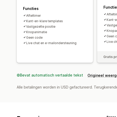
Functi
Functies
Aftelti
Afteltimer
Kant-e
Kant-en-klare templates
Vastge
Vastgezette positie
Knopan
Knopanimatie
Geen 
Geen code
Live c
Live chat en e-mailondersteuning
Gratis p
Bevat automatisch vertaalde tekst
Origineel weer
Alle betalingen worden in USD gefactureerd. Terugkeren