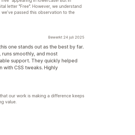
free” appearing in lowercase! But in
pital letter "Free". However, we understand
 we’ve passed this observation to the
Bewerkt 24 juli 2025
this one stands out as the best by far.
s, runs smoothly, and most
eable support. They quickly helped
n with CSS tweaks. Highly
that our work is making a difference keeps
g value.