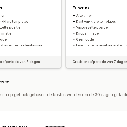
es
Functies
mer
Afteltimer
n-klare templates
Kant-en-klare templates
zette positie
Vastgezette positie
imatie
Knopanimatie
code
Geen code
hat en e-mailondersteuning
Live chat en e-mailondersteun
roefperiode van 7 dagen
Gratis proefperiode van 7 dage
geven
de en op gebruik gebaseerde kosten worden om de 30 dagen gefact