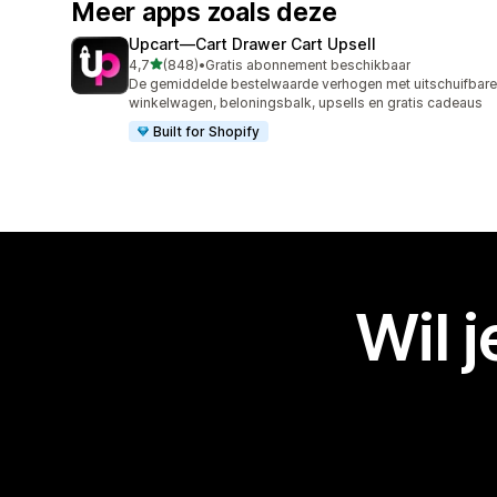
Meer apps zoals deze
Upcart—Cart Drawer Cart Upsell
van 5 sterren
4,7
(848)
•
Gratis abonnement beschikbaar
848 recensies in totaal
De gemiddelde bestelwaarde verhogen met uitschuifbare
winkelwagen, beloningsbalk, upsells en gratis cadeaus
Built for Shopify
Wil 