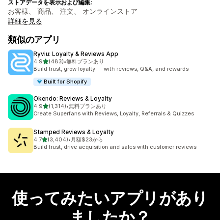
ストアデータを表示および編集:
お客様、 商品、 注文、 オンラインストア
詳細を見る
類似のアプリ
Ryviu: Loyalty & Reviews App
5つ星中
4.9
(483)
•
無料プランあり
合計レビュー数：483件
Build trust, grow loyalty — with reviews, Q&A, and rewards
Built for Shopify
Okendo: Reviews & Loyalty
5つ星中
4.9
(1,314)
•
無料プランあり
合計レビュー数：1314件
Create Superfans with Reviews, Loyalty, Referrals & Quizzes
Stamped Reviews & Loyalty
5つ星中
4.7
(3,404)
•
月額$23から
合計レビュー数：3404件
Build trust, drive acquisition and sales with customer reviews
使ってみたいアプリがあり
ましたか？