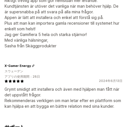
Riktigt trevlig app som gör hemsidan mer levande.
Kundtjänsten är utöver det vanliga när man behöver hjälp. De
är supersnabba på att svara på alla mina frågor.
Appen är lätt att installera och enkel att förstå sig på.
Plus att man kan importera gamla recensioner till systemet hur
enkelt som helst!
Jag ger Gamifiera 5 hela och starka stjärnor!
Med vänliga hälsningar,
Sasha från Skäggprodukter
X-Gamer Energy
スウェーデン
アプリの使用期間：28日
2024年6月13日
Grymt smidigt att installera och även med hjälpen man fått när
det uppstått frågor.
Rekommenderas verkligen om man letar efter en plattform som
kan hjälpa en att bygga en bättre relation med sina kunder.