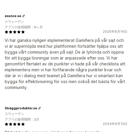
essnce.se
スウェーデン
アプリの使用期間：9ヶ月
2025年8月14日
Vi har ganska nyligen implementerat Gamifiera på vår sajt och
vi är supernöjda med hur plattformen fortsätter hjälpa oss att
bygga vårt community även på sajt. De är lyhörda och öppna
för att bygga lösningar som är anpassade efter oss. Vi har
genomfört flertalet av de punkter vi hade på vår checklista att
implementera men vi har fortfarande några punkter kvar och
där är vi i dialog med teamet på Gamifiera hur vi smartast kan
bygga för effektivisering för oss men också det bästa för vårt
commiunity.
Skäggprodukter.se
スウェーデン
アプリの使用期間：2日
2024年9月12日