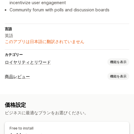
incentivize user engagement
Community forum with polls and discussion boards
言語
英語
このアプリは日本語に翻訳されていません
カテゴリー
ロイヤリティとリワード
機能を表示
プログラムの種類
商品レビュー
機能を表示
リワードプログラム
表示オプション
提供可能なリワード
写真のレビュー
星評価
上位のレビュー
Q&A
ポイント
バッジ
価格設定
レビューの収集方法
ビジネスに最適なプランをお選びください。
メールリクエスト
フォーム
インポートとエクスポート
Free to install