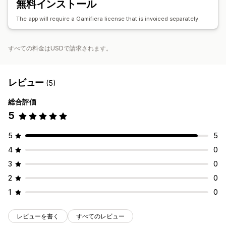
無料インストール
The app will require a Gamifiera license that is invoiced separately.
すべての料金はUSDで請求されます。
レビュー
(5)
総合評価
5
5
5
4
0
3
0
2
0
1
0
レビューを書く
すべてのレビュー