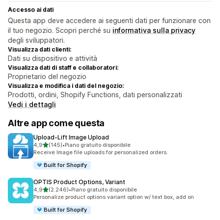
Accesso ai dati
Questa app deve accedere ai seguenti dati per funzionare con
il tuo negozio. Scopri perché su
informativa sulla privacy
degli sviluppatori.
Visualizza dati clienti:
Dati su dispositivo e attività
Visualizza dati di staff e collaboratori:
Proprietario del negozio
Visualizza e modifica i dati del negozio:
Prodotti, ordini, Shopify Functions, dati personalizzati
Vedi i dettagli
Altre app come questa
Upload‑Lift Image Upload
stelle su 5
4,9
(145)
•
Piano gratuito disponibile
145 recensioni totali
Receive Image file uploads for personalized orders.
Built for Shopify
OPTIS Product Options, Variant
stelle su 5
4,9
(2.246)
•
Piano gratuito disponibile
2246 recensioni totali
Personalize product options variant option w/ text box, add on
Built for Shopify