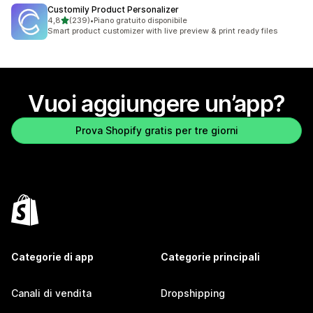
Customily Product Personalizer
stelle su 5
4,8
(239)
•
Piano gratuito disponibile
239 recensioni totali
Smart product customizer with live preview & print ready files
Vuoi aggiungere un’app?
Prova Shopify gratis per tre giorni
Categorie di app
Categorie principali
Canali di vendita
Dropshipping