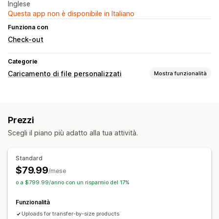
Inglese
Questa app non è disponibile in Italiano
Funziona con
Check-out
Categorie
Caricamento di file personalizzati
Mostra funzionalità
Tipi di file
PNG
JPEG
Immagini
Prezzi
Gestione dei file
Scegli il piano più adatto alla tua attività.
Rotazione delle immagini
Ottimizzazione delle immagini
Download di file
Stampa
Standard
$79.99
/mese
o a $799.99/anno con un risparmio del 17%
Funzionalità
Uploads for transfer-by-size products