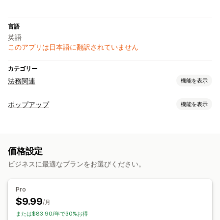
言語
英語
このアプリは日本語に翻訳されていません
カテゴリー
法務関連
機能を表示
コンプライアンス
ポップアップ
機能を表示
年齢認証
商品警告
データプライバシー
ポップアップ種類
コンプライアンスレポート
警告ポップアップ
年齢認証
同意ポップアップ
カスタマイズ
価格設定
カスタムポップアップ
色とフォント
ウィジェット配置
カスタムCSS
ページ制限
ビジネスに最適なプランをお選びください。
ポップアップ管理
商品ターゲティング
ジオロケーション
複数言語
情報の保存
編集ツール
テンプレート
カスタムコード
カスタムフォント
カスタムテキスト
Pro
翻訳
ローカライズ
トリガーとルール
ターゲティング
$9.99
/月
ジオロケーション
タグ付け
レポート
分析
または$83.90/年で30%お得