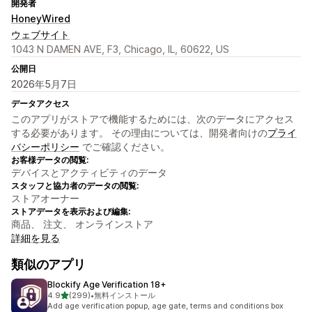
開発者
HoneyWired
ウェブサイト
1043 N DAMEN AVE, F3, Chicago, IL, 60622, US
公開日
2026年5月7日
データアクセス
このアプリがストアで機能するためには、次のデータにアクセス
する必要があります。 その理由については、開発者向けの
プライ
バシーポリシー
でご確認ください。
お客様データの閲覧:
デバイスとアクティビティのデータ
スタッフと協力者のデータの閲覧:
ストアオーナー
ストアデータを表示および編集:
商品、 注文、 オンラインストア
詳細を見る
類似のアプリ
Blockify Age Verification 18+
5つ星中
4.9
(299)
•
無料インストール
合計レビュー数：299件
Add age verification popup, age gate, terms and conditions box