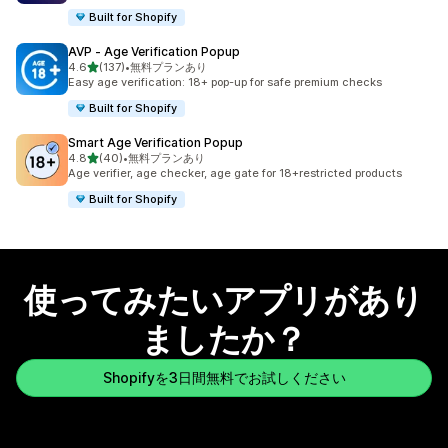
Built for Shopify
AVP ‑ Age Verification Popup
5つ星中
4.6
(137)
•
無料プランあり
合計レビュー数：137件
Easy age verification: 18+ pop-up for safe premium checks
Built for Shopify
Smart Age Verification Popup
5つ星中
4.8
(40)
•
無料プランあり
合計レビュー数：40件
Age verifier, age checker, age gate for 18+restricted products
Built for Shopify
使ってみたいアプリがあり
ましたか？
Shopifyを3日間無料でお試しください