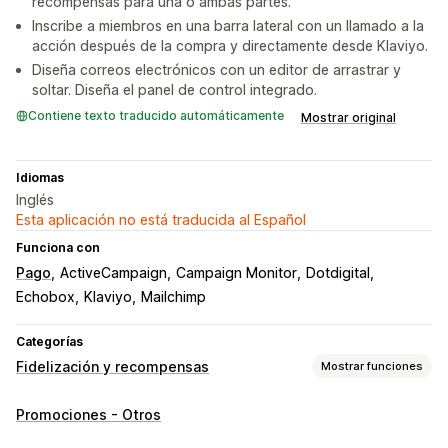
recompensas para una o ambas partes.
Inscribe a miembros en una barra lateral con un llamado a la
acción después de la compra y directamente desde Klaviyo.
Diseña correos electrónicos con un editor de arrastrar y
soltar. Diseña el panel de control integrado.
Contiene texto traducido automáticamente
Mostrar original
Idiomas
Inglés
Esta aplicación no está traducida al Español
Funciona con
Pago
ActiveCampaign
Campaign Monitor
Dotdigital
Echobox
Klaviyo
Mailchimp
Categorías
Fidelización y recompensas
Mostrar funciones
Tipos de programas
Promociones - Otros
Programas de recompensas
Niveles VIP