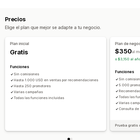
Programas de afiliados
Recomendaciones
Programas de tarjetas de regalo
Concursos
Precios
Programas personalizados
Elige el plan que mejor se adapte a tu negocio.
Las recompensas que puedes ofrecer
Descuentos
Cupones
Regalos
Tarjetas de regalo
Plan inicial
Plan de nego
Tarifas de envío
Envío gratis
Productos gratis
$350
Gratis
al m
Acceso anticipado
Acceso exclusivo
Eventos
Servicios
o $3,150 al añ
Recompensas personalizadas
Funciones
Funciones
Sin comisiones
Sin comisio
Hasta 1.000 USD en ventas por recomendaciones
5.000 promot
Hasta 250 promotores
Recomendaci
Varias campañas
Todas las fu
Todas las funciones incluidas
Varias cam
Consulta de
Prueba gratis 