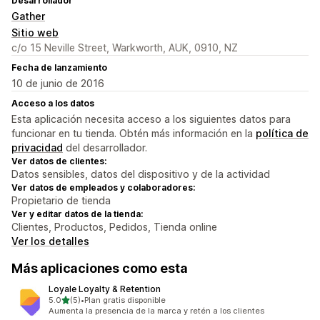
Desarrollador
Gather
Sitio web
c/o 15 Neville Street, Warkworth, AUK, 0910, NZ
Fecha de lanzamiento
10 de junio de 2016
Acceso a los datos
Esta aplicación necesita acceso a los siguientes datos para
funcionar en tu tienda. Obtén más información en la
política de
privacidad
del desarrollador.
Ver datos de clientes:
Datos sensibles, datos del dispositivo y de la actividad
Ver datos de empleados y colaboradores:
Propietario de tienda
Ver y editar datos de la tienda:
Clientes, Productos, Pedidos, Tienda online
Ver los detalles
Más aplicaciones como esta
Loyale Loyalty & Retention
de 5 estrellas
5.0
(5)
•
Plan gratis disponible
5 reseñas en total
Aumenta la presencia de la marca y retén a los clientes