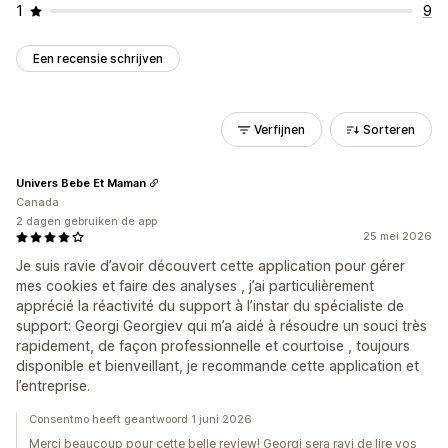
1
9
Een recensie schrijven
Verfijnen
Sorteren
Univers Bebe Et Maman
Canada
2 dagen gebruiken de app
25 mei 2026
Je suis ravie d’avoir découvert cette application pour gérer
mes cookies et faire des analyses , j’ai particulièrement
apprécié la réactivité du support à l’instar du spécialiste de
support: Georgi Georgiev qui m’a aidé à résoudre un souci très
rapidement, de façon professionnelle et courtoise , toujours
disponible et bienveillant, je recommande cette application et
l’entreprise.
Consentmo heeft geantwoord 1 juni 2026
Merci beaucoup pour cette belle review! Georgi sera ravi de lire vos