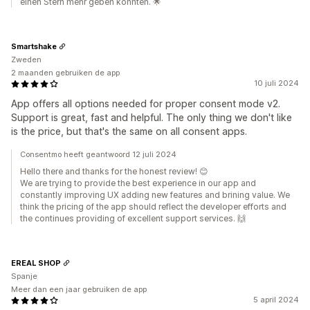
einen Stern mehr geben könnten. 🌟
Smartshake
Zweden
2 maanden gebruiken de app
10 juli 2024
App offers all options needed for proper consent mode v2.
Support is great, fast and helpful. The only thing we don't like
is the price, but that's the same on all consent apps.
Consentmo heeft geantwoord 12 juli 2024
Hello there and thanks for the honest review! 😊
We are trying to provide the best experience in our app and
constantly improving UX adding new features and brining value. We
think the pricing of the app should reflect the developer efforts and
the continues providing of excellent support services. 🙌
EREAL SHOP
Spanje
Meer dan een jaar gebruiken de app
5 april 2024