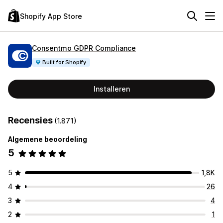
Shopify App Store
Consentmo GDPR Compliance
Built for Shopify
Installeren
Recensies
(1.871)
Algemene beoordeling
5
5
1,8K
4
26
3
4
2
1