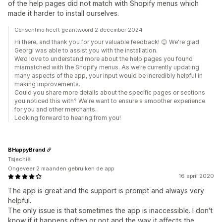
of the help pages did not match with Shopify menus which
made it harder to install ourselves.
Consentmo heeft geantwoord 2 december 2024
Hi there, and thank you for your valuable feedback! 😊 We're glad
Georgi was able to assist you with the installation.
We’d love to understand more about the help pages you found
mismatched with the Shopify menus. As we’re currently updating
many aspects of the app, your input would be incredibly helpful in
making improvements.
Could you share more details about the specific pages or sections
you noticed this with? We're want to ensure a smoother experience
for you and other merchants.
Looking forward to hearing from you!
BHappyBrand
Tsjechië
Ongeveer 2 maanden gebruiken de app
16 april 2020
The app is great and the support is prompt and always very
helpful.
The only issue is that sometimes the app is inaccessible. I don't
know if it happens often or not and the way it affects the