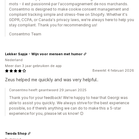
mots - il est passionné par l'accompagnement de nos marchands.
Consentmo is designed to make cookie consent management and
compliant tracking simple and stress-free on Shopify. Whether it's
GDPR, CCPA, or Canada's privacy laws, we're always here to help you
stay compliant. Thank you for recommending us!
Consentmo Team
Lekker Sapje - Wijn voor mensen met humor
Nederland
Meer dan 3 jaar gebruiken de app
Bewerkt 4 februari 2026
Zeus helped me quickly and was very helpful..
Consentmo heeft geantwoord 29 januari 2025
Thank you for your feedback! We're happy to hear that Georgi was
able to assist you quickly. We always strive for the best experience
possible, so if there’s anything we can do to make this a 5-star
experience for you, please let us know! 😊
Twoda Shop