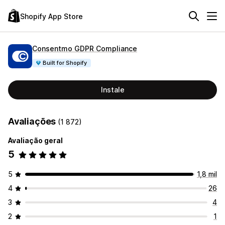
Shopify App Store
Consentmo GDPR Compliance
Built for Shopify
Instale
Avaliações
(1 872)
Avaliação geral
5
5
1,8 mil
4
26
3
4
2
1