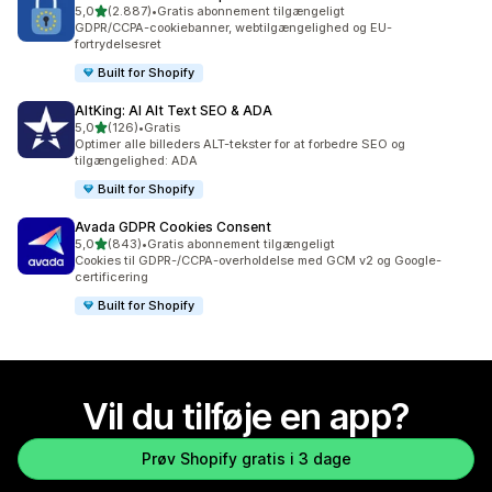
ud af 5 stjerner
5,0
(2.887)
•
Gratis abonnement tilgængeligt
2887 anmeldelser i alt
GDPR/CCPA-cookiebanner, webtilgængelighed og EU-
fortrydelsesret
Built for Shopify
AltKing: AI Alt Text SEO & ADA
ud af 5 stjerner
5,0
(126)
•
Gratis
126 anmeldelser i alt
Optimer alle billeders ALT-tekster for at forbedre SEO og
tilgængelighed: ADA
Built for Shopify
Avada GDPR Cookies Consent
ud af 5 stjerner
5,0
(843)
•
Gratis abonnement tilgængeligt
843 anmeldelser i alt
Cookies til GDPR-/CCPA-overholdelse med GCM v2 og Google-
certificering
Built for Shopify
Vil du tilføje en app?
Prøv Shopify gratis i 3 dage