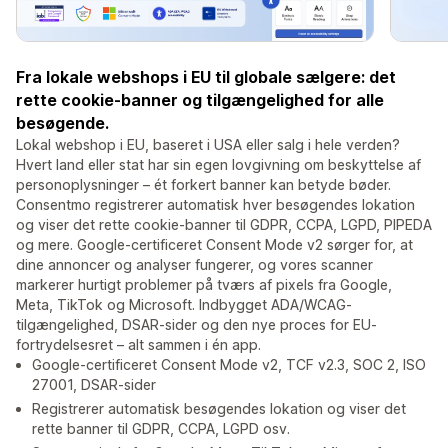
Fra lokale webshops i EU til globale sælgere: det
rette cookie-banner og tilgængelighed for alle
besøgende.
Lokal webshop i EU, baseret i USA eller salg i hele verden?
Hvert land eller stat har sin egen lovgivning om beskyttelse af
personoplysninger – ét forkert banner kan betyde bøder.
Consentmo registrerer automatisk hver besøgendes lokation
og viser det rette cookie-banner til GDPR, CCPA, LGPD, PIPEDA
og mere. Google-certificeret Consent Mode v2 sørger for, at
dine annoncer og analyser fungerer, og vores scanner
markerer hurtigt problemer på tværs af pixels fra Google,
Meta, TikTok og Microsoft. Indbygget ADA/WCAG-
tilgængelighed, DSAR-sider og den nye proces for EU-
fortrydelsesret – alt sammen i én app.
Google-certificeret Consent Mode v2, TCF v2.3, SOC 2, ISO
27001, DSAR-sider
Registrerer automatisk besøgendes lokation og viser det
rette banner til GDPR, CCPA, LGPD osv.