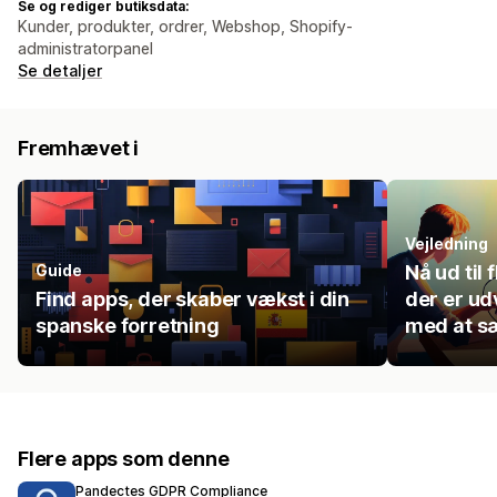
Se og rediger butiksdata:
Kunder, produkter, ordrer, Webshop, Shopify-
administratorpanel
Se detaljer
Fremhævet i
Vejledning
Guide
Nå ud til
Find apps, der skaber vækst i din
der er udv
spanske forretning
med at sæ
Flere apps som denne
Pandectes GDPR Compliance