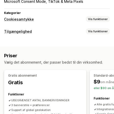
Microsoft Consent Mode
TikTok & Meta Pixels
Kategorier
Cookiesamtykke
Vis funktioner
Visningsindstillinger
Tilgængelighed
Vis funktioner
Link til politik
Tilpasset CSS
Præferencevælger
Overholdelsestyper
Geolokation
Bannerdesign
Tilpasset branding
ADA
EAA
WCAG
Tilpasset tekst
Flere sprog
Registrering af sprog
Priser
Oversættelse
Dynamisk på mobil
A/B-test
Værktøjer til tilgængelighed
Vælg det abonnement, der passer bedst til din virksomhed.
Headless support
Opgørelse
Kontrast
Lysstyrke
Stemmestyret navigation
Navigation med tastatur
Tekstafstand
Overholdelse af regler om beskyttelse af persondata
Gratis abonnement
Standard-ab
Størrelse på markør
Størrelse af skrifttype
Gråskala
Overholdelse af tilgængelighed
Automatisk blokering
$9
Gratis
om måne
Tilknyt højdepunkter
Læsning af linje
Widget
Samtykkelogge
Udløb af samtykke
Cookiescanner
eller $90 om å
Datastyring
Generator af politik
Funktioner
Funktioner
UBEGRÆNSET ANTAL BANNERVISNINGER
Regulering
Alle gratis f
3 bannerstile + præferencer
APA-NZPA
APPI
CCPA
CPRA
CTDPA
Integration
Support af global geolokation