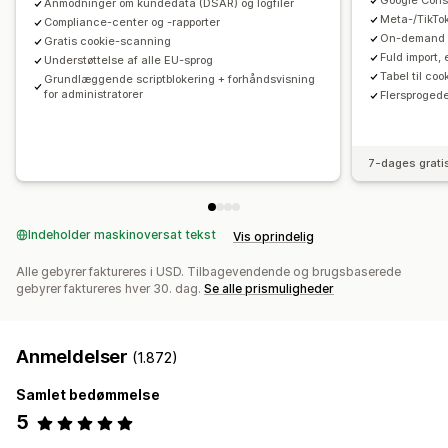
Google Cons
Anmodninger om kundedata (DSAR) og logfiler
Beskyttelse af persondata på internettet
FADP
GDPR
Meta-/TikTo
Compliance-center og -rapporter
LGPD
PDPA
PIPEDA
POPIA
UCPA
VCDPA
On-demand 
Gratis cookie-scanning
Fuld import,
Understøttelse af alle EU-sprog
Tabel til co
Grundlæggende scriptblokering + forhåndsvisning
for administratorer
Flersprogede
7-dages grati
Indeholder maskinoversat tekst
Vis oprindelig
Alle gebyrer faktureres i USD. Tilbagevendende og brugsbaserede
gebyrer faktureres hver 30. dag.
Se alle prismuligheder
Anmeldelser
(1.872)
Samlet bedømmelse
5