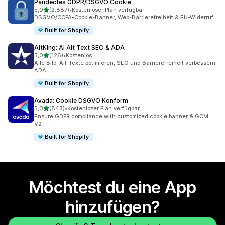
Pandectes GDPR/DSGVO Cookie
von 5 Sternen
5,0
(2.887)
•
Kostenloser Plan verfügbar
2887 Rezensionen insgesamt
DSGVO/CCPA-Cookie-Banner, Web-Barrierefreiheit & EU-Widerruf
Built for Shopify
AltKing: AI Alt Text SEO & ADA
von 5 Sternen
5,0
(126)
•
Kostenlos
126 Rezensionen insgesamt
Alle Bild-Alt-Texte optimieren, SEO und Barrierefreiheit verbessern:
ADA
Built for Shopify
Avada: Cookie DSGVO Konform
von 5 Sternen
5,0
(843)
•
Kostenloser Plan verfügbar
843 Rezensionen insgesamt
Ensure GDPR compliance with customized cookie banner & GCM
V2
Built for Shopify
Möchtest du eine App
hinzufügen?