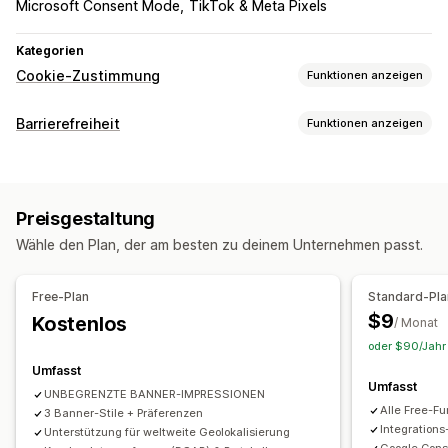
Microsoft Consent Mode
TikTok & Meta Pixels
Kategorien
Cookie-Zustimmung
Funktionen anzeigen
Anzeigeoptionen
Barrierefreiheit
Funktionen anzeigen
Richtlinien-Link
Benutzerdefinierte CSS
Compliance-Arten
Einstellungs-Selektor
Geolokalisierung
Bannerdesign
ADA
EAA
WCAG
Benutzerdefiniertes Branding
Benutzerdefinierter Text
Preisgestaltung
Mehrere Sprachen
Spracherkennung
Übersetzung
Tools für Zugänglichkeit
Wähle den Plan, der am besten zu deinem Unternehmen passt.
Responsivität für Mobilgeräte
A/B-Tests
Erklärung
Kontrast
Helligkeit
Sprachsteuerung
Headless-Support
Navigation über die Tastatur
Textabstände
Cursorgröße
Free-Plan
Standard-Pla
Schriftgröße
Graustufen
Highlights verlinken
Lesezeile
Datenschutz-Compliance
$9
Kostenlos
/ Monat
Widget
Einhaltung der Barrierefreiheit
Automatisches Blockieren
oder $90/Jahr 
Einwilligungsprotokoll
Ablauf der Einwilligung
Umfasst
Umfasst
Cookie-Scanner
Datenmanagement
Richtliniengenerator
UNBEGRENZTE BANNER-IMPRESSIONEN
Alle Free-Fu
3 Banner-Stile + Präferenzen
Verordnungen
Integration
Unterstützung für weltweite Geolokalisierung