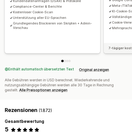
Google Cons
Kundendatenanfragen (DSAR) & Protokolle
APA-NZPA
APPI
CCPA
CPRA
CTDPA
ePrivacy
FADP
Meta-/TikTo
Compliance-Center & Berichte
DSGVO
LGPD
PDPA
PIPEDA
POPIA
UCPA
VCDPA
KI-Cookie-S
Kostenloser Cookie-Scan
Vollständige
Unterstützung aller EU-Sprachen
Cookie-Verw
Grundlegendes Blockieren von Skripten + Admin-
Vorschau
Mehrsprach
7-tägiger kos
Enthält automatisch übersetzten Text
Original anzeigen
Alle Gebühren werden in USD berechnet. Wiederkehrende und
nutzungsabhängige Gebühren werden alle 30 Tage in Rechnung
gestellt.
Alle Preisoptionen anzeigen
Rezensionen
(1.872)
Gesamtbewertung
5