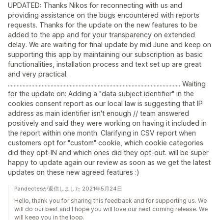
UPDATED: Thanks Nikos for reconnecting with us and
providing assistance on the bugs encountered with reports
requests. Thanks for the update on the new features to be
added to the app and for your transparency on extended
delay. We are waiting for final update by mid June and keep on
supporting this app by maintaining our subscription as basic
functionalities, installation process and text set up are great
and very practical.
..................................................................................................................... Waiting
for the update on: Adding a "data subject identifier" in the
cookies consent report as our local law is suggesting that IP
address as main identifier isn't enough // team answered
positively and said they were working on having it included in
the report within one month. Clarifying in CSV report when
customers opt for "custom" cookie, which cookie categories
did they opt-IN and which ones did they opt-out. will be super
happy to update again our review as soon as we get the latest
updates on these new agreed features :)
Pandectesが返信しました 2021年5月24日
Hello, thank you for sharing this feedback and for supporting us. We
will do our best and I hope you will love our next coming release. We
will keep you in the loop.