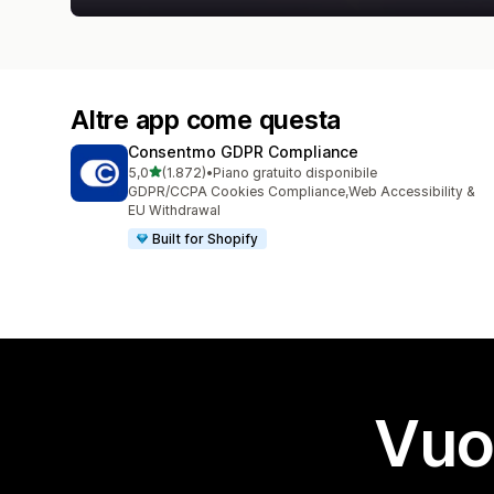
Altre app come questa
Consentmo GDPR Compliance
stelle su 5
5,0
(1.872)
•
Piano gratuito disponibile
1872 recensioni totali
GDPR/CCPA Cookies Compliance,Web Accessibility &
EU Withdrawal
Built for Shopify
Vuo