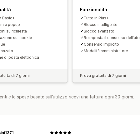
PDPA
PIPEDA
POPIA
UCPA
VCDPA
alità
Funzionalità
in Basic+
Tutto in Plus+
enze popup
Blocco intelligente
oni su richiesta
Blocco avanzato
razione sui cookie
Reimposta il consenso dell'ute
gue
Consenso implicito
avanzato
Modalità amministratore
he di posta elettronica
tuita di 7 giorni
Prova gratuita di 7 giorni
nti e le spese basate sull’utilizzo ricevi una fattura ogni 30 giorni.
ini1271