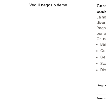
Vedi il negozio demo
Gara
cook
La no
diver
Regno
per a
Onlin
Ban
Con
Ges
Sca
Dic
Lingu
Funzi