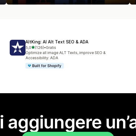
AltKing: AI Alt Text SEO & ADA
stelle su 5
5,0
(126)
•
Gratis
126 recensioni totali
Optimize all image ALT Texts, improve SEO &
Accessibility: ADA
Built for Shopify
i aggiungere un’