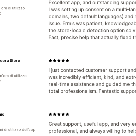
Excellent app, and outstanding suppor
 ore di utilizzo
I was setting up consent on a multi-l
p
domains, two default languages) and ra
issue. Ermis was patient, knowledgeabl
the store-locale detection option solve
Fast, precise help that actually fixe
opra Store
I just contacted customer support an
n'ora di utilizzo
was incredibly efficient, kind, and ex
p
real-time assistance and guided me th
total professionalism. Fantastic suppor
io
Great support, useful app, and very e
ni di utilizzo dell’app
professional, and always willing to he