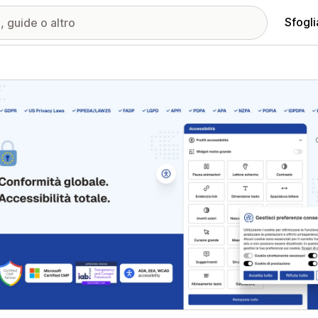
Sfogli
ria immagini in evidenza