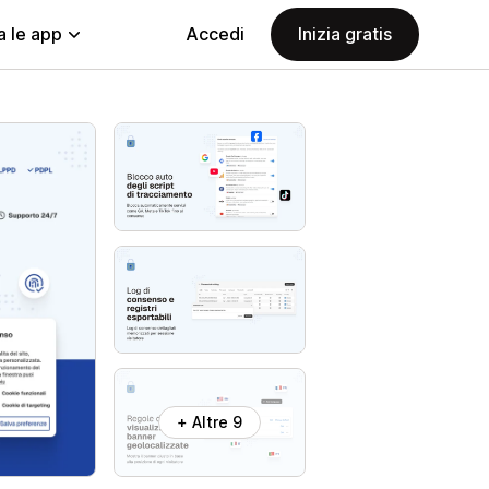
a le app
Accedi
Inizia gratis
+ Altre 9