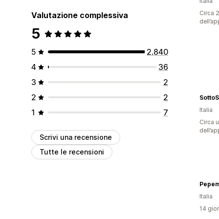
Italia
Circa 2
Valutazione complessiva
dell’ap
5
5
2.840
4
36
3
2
2
2
SottoS
Italia
1
7
Circa u
dell’ap
Scrivi una recensione
Tutte le recensioni
Pepem
Italia
14 gior