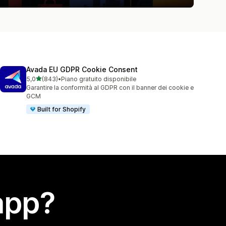
Avada EU GDPR Cookie Consent
stelle su 5
5,0
(843)
•
Piano gratuito disponibile
843 recensioni totali
Garantire la conformità al GDPR con il banner dei cookie e
GCM
Built for Shopify
app?