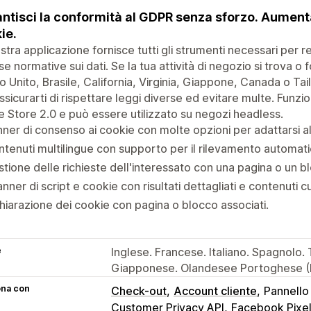
ntisci la conformità al GDPR senza sforzo. Aumenta 
ie.
stra applicazione fornisce tutti gli strumenti necessari per 
se normative sui dati. Se la tua attività di negozio si trova o 
 Unito, Brasile, California, Virginia, Giappone, Canada o Tai
ssicurarti di rispettare leggi diverse ed evitare multe. Funz
e Store 2.0 e può essere utilizzato su negozi headless.
ner di consenso ai cookie con molte opzioni per adattarsi a
tenuti multilingue con supporto per il rilevamento automati
tione delle richieste dell'interessato con una pagina o un bl
nner di script e cookie con risultati dettagliati e contenuti cu
hiarazione dei cookie con pagina o blocco associati.
e
Inglese. Francese. Italiano. Spagnolo.
Giapponese. Olandesee Portoghese (
ona con
Check-out
Account cliente
Pannello 
Customer Privacy API
Facebook Pixel