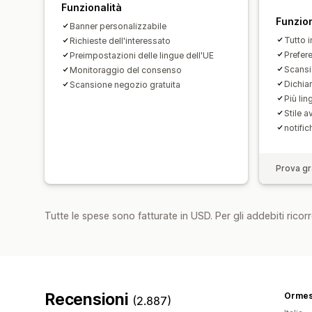
Funzionalità
Funzion
Banner personalizzabile
Tutto 
Richieste dell'interessato
Prefer
Preimpostazioni delle lingue dell'UE
Scansi
Monitoraggio del consenso
Dichia
Scansione negozio gratuita
Più lin
Stile 
notific
Prova gra
Tutte le spese sono fatturate in USD. Per gli addebiti ricorre
Recensioni
Ormes
(2.887)