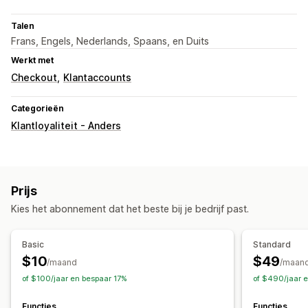
Talen
Frans, Engels, Nederlands, Spaans, en Duits
Werkt met
Checkout
Klantaccounts
Categorieën
Klantloyaliteit - Anders
Prijs
Kies het abonnement dat het beste bij je bedrijf past.
Basic
Standard
$10
$49
/maand
/maan
of $100/jaar en bespaar 17%
of $490/jaar 
Functies
Functies