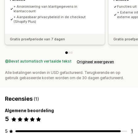
+ Anonimisering van klantgegevens in
Functies ui
klantaccount
+ Externe in
+ Aanpasbaar privacybeleid in de checkout
externe app
(Shopify Plus)
Gratis proefperiode van 7 dagen
Gratis proefp
Bevat automatisch vertaalde tekst
Origineel weergeven
Alle betalingen worden in USD gefactureerd. Terugkerende en op
gebruik gebaseerde kosten worden om de 30 dagen gefactureerd.
Recensies
(1)
Algemene beoordeling
5
5
1