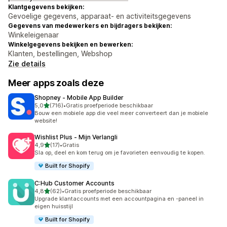
Klantgegevens bekijken:
Gevoelige gegevens, apparaat- en activiteitsgegevens
Gegevens van medewerkers en bijdragers bekijken:
Winkeleigenaar
Winkelgegevens bekijken en bewerken:
Klanten, bestellingen, Webshop
Zie details
Meer apps zoals deze
Shopney ‑ Mobile App Builder
van 5 sterren
5,0
(716)
•
Gratis proefperiode beschikbaar
716 recensies in totaal
Bouw een mobiele app die veel meer converteert dan je mobiele
website!
Wishlist Plus ‑ Mijn Verlangli
van 5 sterren
4,9
(17)
•
Gratis
17 recensies in totaal
Sla op, deel en kom terug om je favorieten eenvoudig te kopen.
Built for Shopify
C:Hub Customer Accounts
van 5 sterren
4,8
(62)
•
Gratis proefperiode beschikbaar
62 recensies in totaal
Upgrade klantaccounts met een accountpagina en -paneel in
eigen huisstijl
Built for Shopify