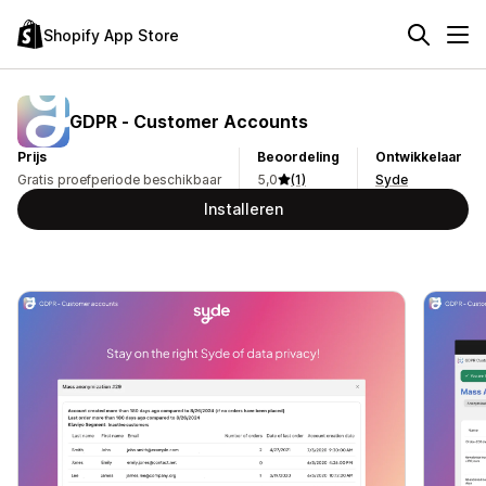
Shopify App Store
GDPR ‑ Customer Accounts
Prijs
Beoordeling
Ontwikkelaar
Gratis proefperiode beschikbaar
5,0
(1)
Syde
Installeren