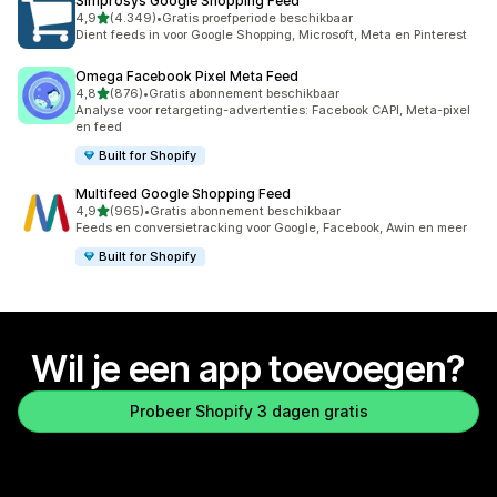
Simprosys Google Shopping Feed
van 5 sterren
4,9
(4.349)
•
Gratis proefperiode beschikbaar
4349 recensies in totaal
Dient feeds in voor Google Shopping, Microsoft, Meta en Pinterest
Omega Facebook Pixel Meta Feed
van 5 sterren
4,8
(876)
•
Gratis abonnement beschikbaar
876 recensies in totaal
Analyse voor retargeting-advertenties: Facebook CAPI, Meta-pixel
en feed
Built for Shopify
Multifeed Google Shopping Feed
van 5 sterren
4,9
(965)
•
Gratis abonnement beschikbaar
965 recensies in totaal
Feeds en conversietracking voor Google, Facebook, Awin en meer
Built for Shopify
Wil je een app toevoegen?
Probeer Shopify 3 dagen gratis