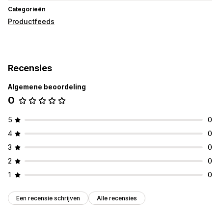
Categorieën
Productfeeds
Recensies
Algemene beoordeling
0
5
0
4
0
3
0
2
0
1
0
Een recensie schrijven
Alle recensies