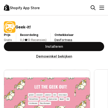
Shopify App Store
Geek‑it!
Prijs
Beoordeling
Ontwikkelaar
Gratis
0,0
(0 Recensies)
DevFortress
Installeren
Demowinkel bekijken