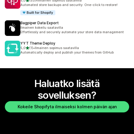
/ 5 tähteä
5,0
(53)
•
Ilmainen sopimus saatavilla
53 arvostelua yhteensä
Automated store backups and security. One-click to restore!
Built for Shopify
Bagpiper Data Export
Ilmainen kokeilu saatavilla
Effortlessly and securely automate your store data management
YYT Theme Deploy
/ 5 tähteä
5,0
(1)
•
Ilmainen sopimus saatavilla
1 arvostelua yhteensä
Automatically deploy and publish your themes from GitHub
Haluatko lisätä
sovelluksen?
Kokeile Shopifyta ilmaiseksi kolmen päivän ajan