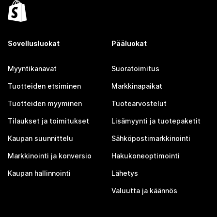
Sovellusluokat
Pääluokat
Myyntikanavat
Suoratoimitus
Tuotteiden etsiminen
Markkinapaikat
Tuotteiden myyminen
Tuotearvostelut
Tilaukset ja toimitukset
Lisämyynti ja tuotepaketit
Kaupan suunnittelu
Sähköpostimarkkinointi
Markkinointi ja konversio
Hakukoneoptimointi
Kaupan hallinnointi
Lähetys
Valuutta ja käännös