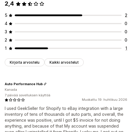
2,4
5
2
4
0
3
0
2
0
1
1
Kirjoita arvostelu
Kaikki arvostelut
Auto Performance Hub
Kanada
7 päivää sovelluksen käyttöä
Muokattu 19. huhtikuu 2026
I used GeekSeller for Shopify to eBay integration with a large
inventory of tens of thousands of auto parts, and overall, the
experience was positive, until I got $5 invoice for not doing
anything, and because of that My account was suspended
even after I uninstalled it from Shopify. Lucky me, I got out on