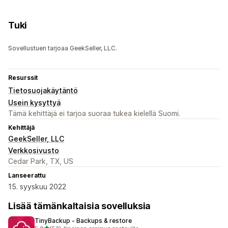
Tuki
Sovellustuen tarjoaa GeekSeller, LLC.
Resurssit
Tietosuojakäytäntö
Usein kysyttyä
Tämä kehittäjä ei tarjoa suoraa tukea kielellä Suomi.
Kehittäjä
GeekSeller, LLC
Verkkosivusto
Cedar Park, TX, US
Lanseerattu
15. syyskuu 2022
Lisää tämänkaltaisia sovelluksia
TinyBackup ‑ Backups & restore