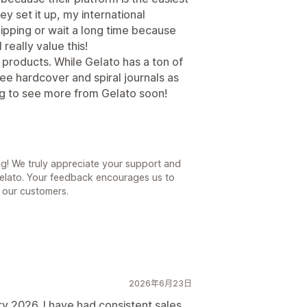
ey set it up, my international
ipping or wait a long time because
 really value this!
 products. While Gelato has a ton of
see hardcover and spiral journals as
ing to see more from Gelato soon!
ng! We truly appreciate your support and
Gelato. Your feedback encourages us to
l our customers.
2026年6月23日
y 2026. I have had consistent sales,