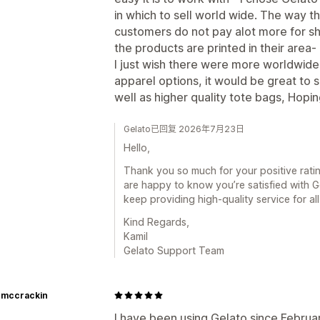
in which to sell world wide. The way th
customers do not pay alot more for sh
the products are printed in their area- I
I just wish there were more worldwide
apparel options, it would be great to 
well as higher quality tote bags, Hop
Gelato已回复 2026年7月23日
Hello,
Thank you so much for your positive rati
are happy to know you’re satisfied with 
keep providing high-quality service for al
Kind Regards,
Kamil
Gelato Support Team
o mccrackin
I have been using Gelato since Februar