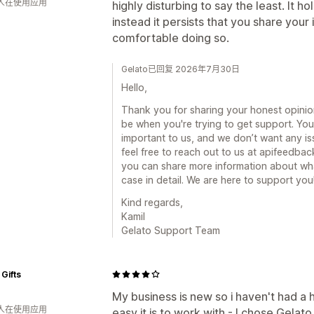
 人在使用应用
highly disturbing to say the least. It 
instead it persists that you share your 
comfortable doing so.
Gelato已回复 2026年7月30日
Hello,
Thank you for sharing your honest opinion
be when you're trying to get support. Yo
important to us, and we don’t want any i
feel free to reach out to us at apifeedb
you can share more information about w
case in detail. We are here to support you
Kind regards,
Kamil
Gelato Support Team
Gifts
My business is new so i haven't had a
 人在使用应用
easy it is to work with - I chose Gelat