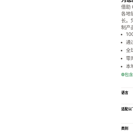
借助 
各地
长。
制产
1
通
全
零
本
包含
语言
适配以
类别