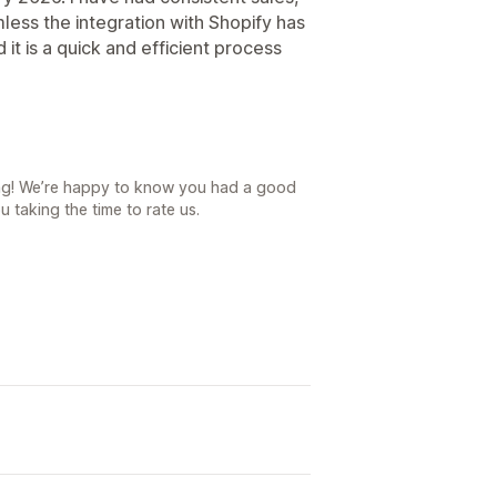
ess the integration with Shopify has
it is a quick and efficient process
ing! We’re happy to know you had a good
 taking the time to rate us.