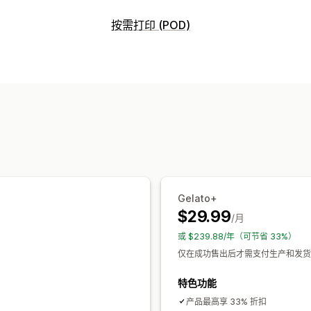
可销售的产品
按需打印 (POD)
服装与配饰
艺术品和手工艺品
产品自定义
采购地点
自有品牌
自定义包装
设计工具
模型生
中国
丹麦
加拿大
南非
印度
土耳其
产品
新加坡
新西兰
日本
智利
法国
波兰
包袋
服饰
刺绣
帽子
饮具
节日礼品
葡萄牙
西班牙
阿拉伯联合酋长国
运输选项
白标
全球发货
Gelato+
$29.99
/月
或 $239.88/年（可节省 33%）
仅在成功售出后才需支付生产和发货
特色功能
产品最高享 33% 折扣