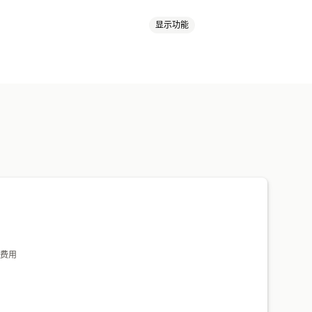
显示功能
成器
个性化
墨西哥
巴西
德国
意大利
挪威
澳大利亚
瑞典
美国
英国
荷兰
家居装饰
墙艺
环保
有机
费用