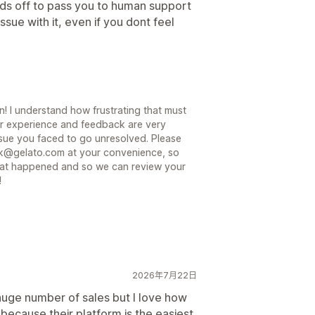
holds off to pass you to human support
issue with it, even if you dont feel
! I understand how frustrating that must
ur experience and feedback are very
ssue you faced to go unresolved. Please
ack@gelato.com at your convenience, so
hat happened and so we can review your
!
2026年7月22日
 huge number of sales but I love how
o because their platform is the easiest