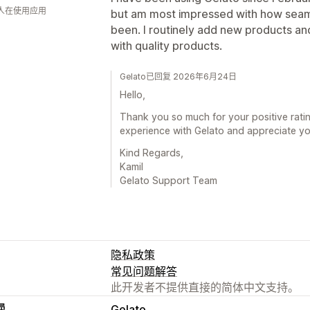
 人在使用应用
but am most impressed with how seaml
been. I routinely add new products and 
with quality products.
Gelato已回复 2026年6月24日
Hello,
Thank you so much for your positive rat
experience with Gelato and appreciate you
Kind Regards,
Kamil
Gelato Support Team
隐私政策
常见问题解答
此开发者不提供直接的简体中文支持。
员
Gelato