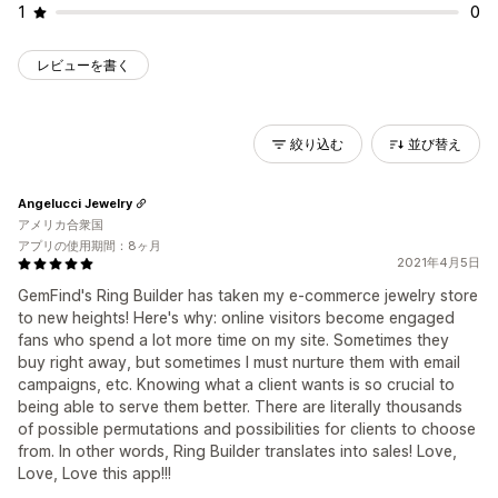
1
0
レビューを書く
絞り込む
並び替え
Angelucci Jewelry
アメリカ合衆国
アプリの使用期間：8ヶ月
2021年4月5日
GemFind's Ring Builder has taken my e-commerce jewelry store
to new heights! Here's why: online visitors become engaged
fans who spend a lot more time on my site. Sometimes they
buy right away, but sometimes I must nurture them with email
campaigns, etc. Knowing what a client wants is so crucial to
being able to serve them better. There are literally thousands
of possible permutations and possibilities for clients to choose
from. In other words, Ring Builder translates into sales! Love,
Love, Love this app!!!