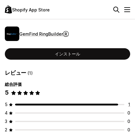
Shopify App Store
GemFind RingBuilderⓇ
インストール
レビュー
(1)
総合評価
5
5
1
4
0
3
0
2
0