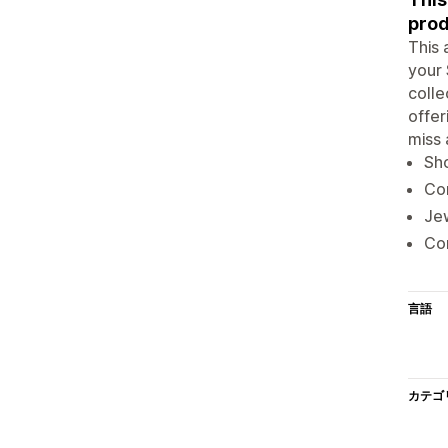
prod
This 
your 
colle
offer
miss 
Sh
Co
Jew
Con
言語
カテゴ