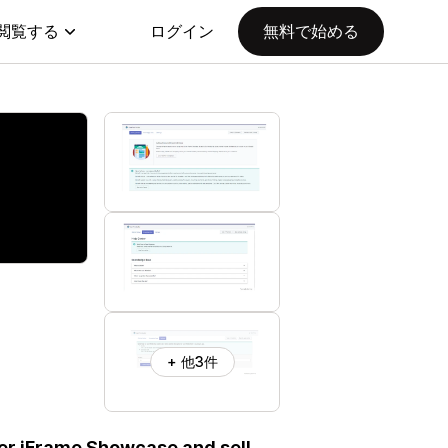
閲覧する
ログイン
無料で始める
+ 他3件
ller iFrame Showcase and sell