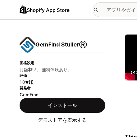
Shopify App Store
特集
GemFind StullerⓇ
価格設定
月額$97。 無料体験あり。
評価
1.0
(1)
開発者
GemFind
インストール
デモストアを表示する
This