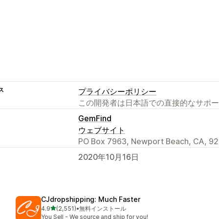
ス
プライバシーポリシー
この開発者は日本語での直接的なサポー
GemFind
ウェブサイト
PO Box 7963, Newport Beach, CA, 92
2020年10月16日
CJdropshipping: Much Faster
5つ星中
4.9
(2,551)
•
無料インストール
合計レビュー数：2551件
You Sell - We source and ship for you!