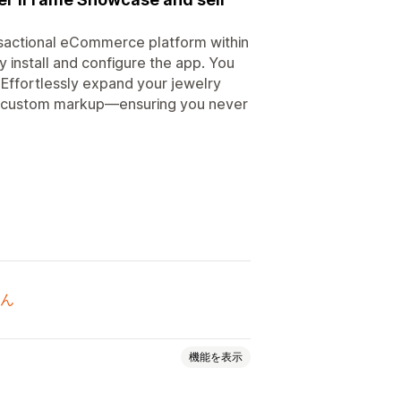
ansactional eCommerce platform within
y install and configure the app. You
. Effortlessly expand your jewelry
our custom markup—ensuring you never
ん
機能を表示