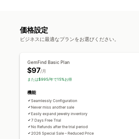
価格設定
ビジネスに最適なプランをお選びください。
GemFind Basic Plan
$97
/月
または$995/年で15%お得
機能
Seamlessly Configuration
Never miss another sale
Easily expand jewelry inventory
7 Days Free Trial
No Refunds after the trial period
2026 Special Sale – Reduced Price