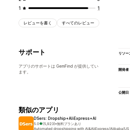
1
1
レビューを書く
すべてのレビュー
サポート
リソー
アプリのサポートは GemFind が提供してい
開発者
ます。
公開日
類似のアプリ
DSers: Dropship+AliExpress+AI
5つ星中
5.0
(5,923)
•
無料プランあり
合計レビュー数：5923件
Automated dropshipping with AI&AliExpress/Alibaba/US