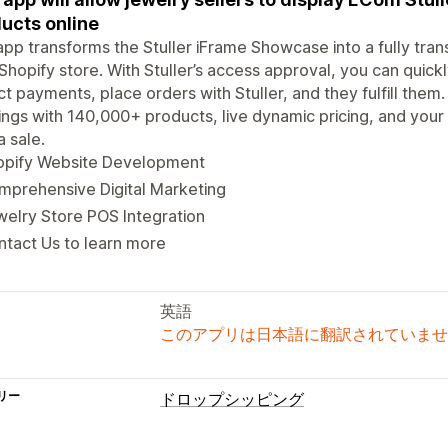
ucts online
app transforms the Stuller iFrame Showcase into a fully tr
Shopify store. With Stuller’s access approval, you can quickl
ct payments, place orders with Stuller, and they fulfill them
ings with 140,000+ products, live dynamic pricing, and y
a sale.
opify Website Development
mprehensive Digital Marketing
elry Store POS Integration
tact Us to learn more
英語
このアプリは日本語に翻訳されていませ
リー
ドロップシッピング
販売可能な商品