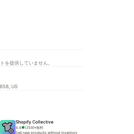
トを提供していません。
658, US
Shopify Collective
5つ星中
4.4
(359)
•
無料
合計レビュー数：359件
Sell new products without inventory