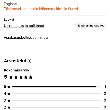
Englanti
Tätä sovellusta ei ole käännetty kielelle Suomi
Luokat
Uskollisuus ja palkinnot
Näytä ominaisuudet
Ohjelmatyypit
Asiakasuskollisuus – muu
Palkitsemisohjelmat
Tarjottavat palkkiot
Alennukset
Kupongit
Ilmainen toimitus
Arvostelut
(1)
Kokonaisarvio
5
5
1
4
0
3
0
2
0