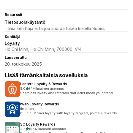
Resurssit
Tietosuojakäytäntö
Tämä kehittäjä ei tarjoa suoraa tukea kielellä Suomi.
Kehittäjä
Loyalty
Ho Chi Minh, Ho Chi Minh, 700000, VN
Lanseerattu
20. toukokuu 2025
Lisää tämänkaltaisia sovelluksia
Lantern Loyalty & Rewards
/ 5 tähteä
5,0
(4)
•
Ilmainen asennus
4 arvostelua yhteensä
Seamless loyalty and referrals that don't break your brand
iWeb Loyalty Rewards
Ilmainen
Build customer loyalty with loyalty program, points & rewards
SC Loyalty Rewards
/ 5 tähteä
4,5
(58)
•
Ilmainen asennus
58 arvostelua yhteensä