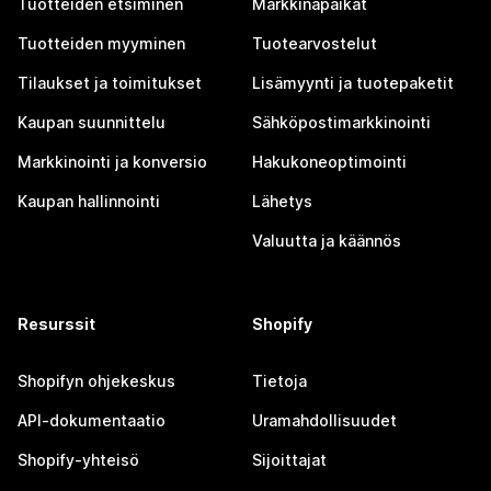
Tuotteiden etsiminen
Markkinapaikat
Tuotteiden myyminen
Tuotearvostelut
Tilaukset ja toimitukset
Lisämyynti ja tuotepaketit
Kaupan suunnittelu
Sähköpostimarkkinointi
Markkinointi ja konversio
Hakukoneoptimointi
Kaupan hallinnointi
Lähetys
Valuutta ja käännös
Resurssit
Shopify
Shopifyn ohjekeskus
Tietoja
API-dokumentaatio
Uramahdollisuudet
Shopify-yhteisö
Sijoittajat