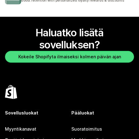
Boost retention with personalized loyalty rewards & discounts
Haluatko lisätä
sovelluksen?
Kokeile Shopifyta ilmaiseksi kolmen päivän ajan
Sovellusluokat
Pääluokat
Myyntikanavat
Suoratoimitus