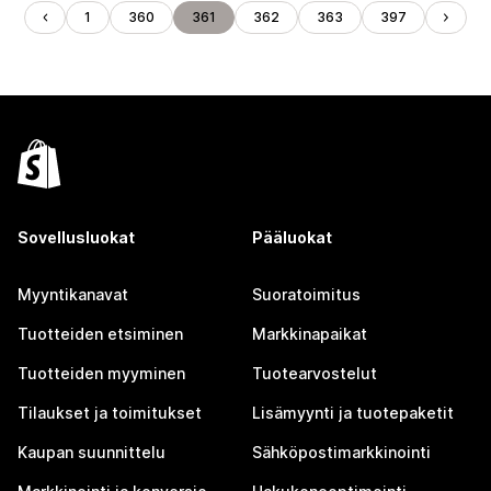
1
360
361
362
363
397
Sovellusluokat
Pääluokat
Myyntikanavat
Suoratoimitus
Tuotteiden etsiminen
Markkinapaikat
Tuotteiden myyminen
Tuotearvostelut
Tilaukset ja toimitukset
Lisämyynti ja tuotepaketit
Kaupan suunnittelu
Sähköpostimarkkinointi