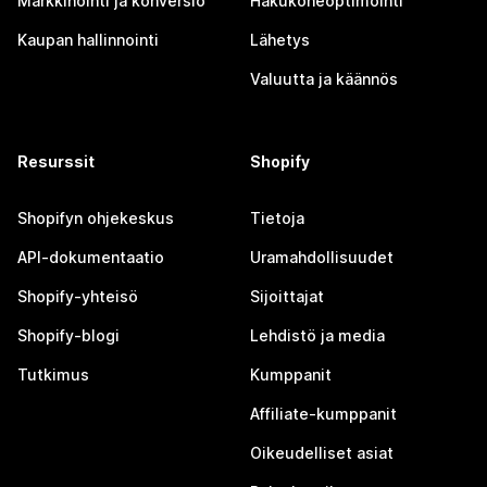
Markkinointi ja konversio
Hakukoneoptimointi
Kaupan hallinnointi
Lähetys
Valuutta ja käännös
Resurssit
Shopify
Shopifyn ohjekeskus
Tietoja
API-dokumentaatio
Uramahdollisuudet
Shopify-yhteisö
Sijoittajat
Shopify-blogi
Lehdistö ja media
Tutkimus
Kumppanit
Affiliate-kumppanit
Oikeudelliset asiat