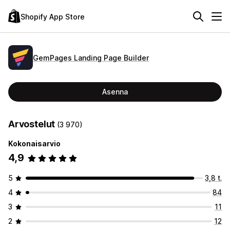
Shopify App Store
GemPages Landing Page Builder
Asenna
Arvostelut
(3 970)
Kokonaisarvio
4,9
5
3,8 t.
4
84
3
11
2
12