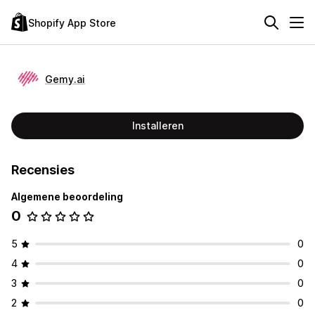
Shopify App Store
Gemy.ai
Installeren
Recensies
Algemene beoordeling
0
5
0
4
0
3
0
2
0