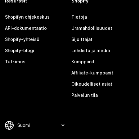
Resurssit
Shopify
Shopifyn ohjekeskus
Tietoja
API-dokumentaatio
Uramahdollisuudet
Shopify-yhteisö
Sijoittajat
Shopify-blogi
Lehdistö ja media
Tutkimus
Kumppanit
Affiliate-kumppanit
Oikeudelliset asiat
Palvelun tila