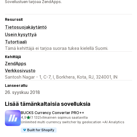
Sovellustuen tarjoaa ZendApps.
Resurssit
Tietosuojakäytäntö
Usein kysyttyä
Tutortiaali
Tämä kehittäjä ei tarjoa suoraa tukea kielellä Suomi.
Kehittäjä
ZendApps
Verkkosivusto
Santosh Nagar - 1, C-7, I, Borkhera, Kota, RJ, 324001, IN
Lanseerattu
26. syyskuu 2018
Lisää tämänkaltaisia sovelluksia
BUCKS Currency Converter PRO++
/ 5 tähteä
4,9
(1 132)
•
Ilmainen sopimus saatavilla
1132 arvostelua yhteensä
Unlimited multi currency switcher by geolocation +AI Analytics
Built for Shopify