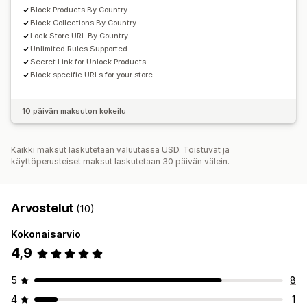
Maan valitsin
Block Products By Country
Block Collections By Country
Lock Store URL By Country
Unlimited Rules Supported
Secret Link for Unlock Products
Block specific URLs for your store
10 päivän maksuton kokeilu
Kaikki maksut laskutetaan valuutassa USD. Toistuvat ja
käyttöperusteiset maksut laskutetaan 30 päivän välein.
Arvostelut
(10)
Kokonaisarvio
4,9
5
8
4
1