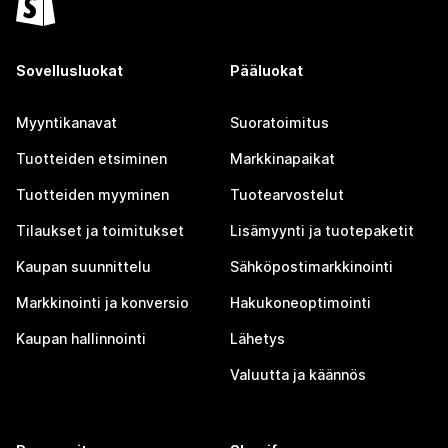
Sovellusluokat
Pääluokat
Myyntikanavat
Suoratoimitus
Tuotteiden etsiminen
Markkinapaikat
Tuotteiden myyminen
Tuotearvostelut
Tilaukset ja toimitukset
Lisämyynti ja tuotepaketit
Kaupan suunnittelu
Sähköpostimarkkinointi
Markkinointi ja konversio
Hakukoneoptimointi
Kaupan hallinnointi
Lähetys
Valuutta ja käännös