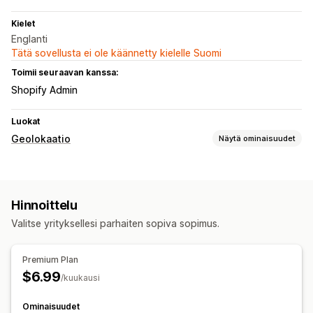
Kielet
Englanti
Tätä sovellusta ei ole käännetty kielelle Suomi
Toimii seuraavan kanssa:
Shopify Admin
Luokat
Geolokaatio
Näytä ominaisuudet
Estäminen
Maat
Osavaltiot
Kaupungit
IP-osoitteet
VPN:t
Hinnoittelu
Uudelleenohjaukset
Valitse yrityksellesi parhaiten sopiva sopimus.
IP-osoite
Maa
Ponnahdus-pienohjelma
Automaattinen uudelleenohjaus
Virheen uudelleenohjaus
Premium Plan
Manuaalinen uudelleenohjaus
$6.99
/kuukausi
Lokalisointiasetukset
Ominaisuudet