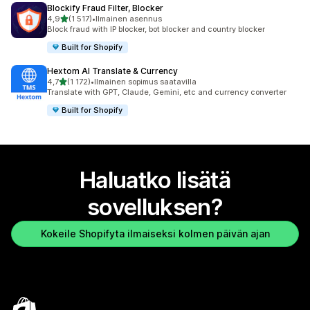
Blockify Fraud Filter, Blocker
/ 5 tähteä
4,9
(1 517)
•
Ilmainen asennus
1517 arvostelua yhteensä
Block fraud with IP blocker, bot blocker and country blocker
Built for Shopify
Hextom AI Translate & Currency
/ 5 tähteä
4,7
(1 172)
•
Ilmainen sopimus saatavilla
1172 arvostelua yhteensä
Translate with GPT, Claude, Gemini, etc and currency converter
Built for Shopify
Haluatko lisätä
sovelluksen?
Kokeile Shopifyta ilmaiseksi kolmen päivän ajan