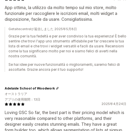
App ottima, la utilizzo da molto tempo sul mio store, molto
funzionale per raccogliere le iscrizioni email, molti widget a
disposizione, facile da usare. Consigliatissima.
Getsitecontrolが返信しました 2025年5月8日
Grazie per la tua fedeltà e per aver condiviso la tua esperienza! È bello
sentire che trovi l'app uno strumento affidabile per far crescere la tua
lista di email e che trovi i widget versatili e facili da usare. Recensioni
come la tua significano molto per noi e siamo felici di averti nella
nostra comunità.
Se hai idee per nuove funzionalità o miglioramenti, saremo felici di
ascoltarle. Grazie ancora per il tuo supporto!
Adelaide School of Woodwork
オーストラリア
アプリの使用期間：13日
2025年4月24日
Loving GSC So far, the best part is their pricing model which is
very reasonable compared to other platforms, and their
designer easily creates stunning emails. They have a great
form builder too, which allows segmentation of lists at signup.