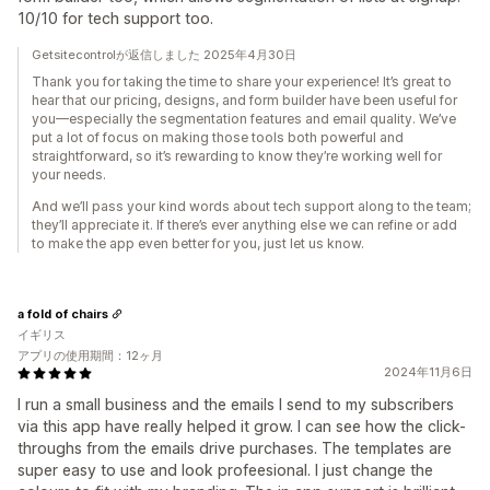
10/10 for tech support too.
Getsitecontrolが返信しました 2025年4月30日
Thank you for taking the time to share your experience! It’s great to
hear that our pricing, designs, and form builder have been useful for
you—especially the segmentation features and email quality. We’ve
put a lot of focus on making those tools both powerful and
straightforward, so it’s rewarding to know they’re working well for
your needs.
And we’ll pass your kind words about tech support along to the team;
they’ll appreciate it. If there’s ever anything else we can refine or add
to make the app even better for you, just let us know.
a fold of chairs
イギリス
アプリの使用期間：12ヶ月
2024年11月6日
I run a small business and the emails I send to my subscribers
via this app have really helped it grow. I can see how the click-
throughs from the emails drive purchases. The templates are
super easy to use and look profeesional. I just change the