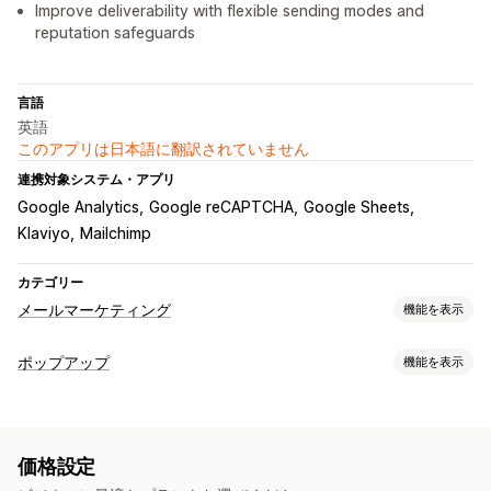
Improve deliverability with flexible sending modes and
reputation safeguards
言語
英語
このアプリは日本語に翻訳されていません
連携対象システム・アプリ
Google Analytics
Google reCAPTCHA
Google Sheets
Klaviyo
Mailchimp
カテゴリー
メールマーケティング
機能を表示
キャンペーンタイプ
ポップアップ
機能を表示
メールキャンペーン
ニュースレター
ポップアップ
フォーム
ポップアップ種類
ディスカウント
プロモーション
クロスセルメール
販売ポップアップ
メールポップアップ
カートポップアップ
ウェルカムメール
フォローアップメール
ウィンバックメール
価格設定
出口意図
ディスカウント
カウントダウンタイマー
おすすめ商品
ドリップキャンペーン