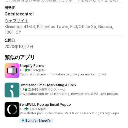
開発者
Getsitecontrol
ウェブサイト
Klimentos 41-43, Klimentos Tower, Flat/Office 25, Nicosia,
1061, CY
公開日
2020年10月7日
類似のアプリ
Shopify Forms
5つ星中
4.5
(662)
•
無料
合計レビュー数：662件
Capture customer information to grow your marketing list
Omnisend Email Marketing & SMS
5つ星中
4.7
(2,946)
•
無料インストール
合計レビュー数：2946件
Drive sales with email marketing, newsletters, SMS, and popups
SendWILL Pop up Email Popup
5つ星中
4.9
(7,474)
•
無料
合計レビュー数：7474件
Newsletter pop-up windows, SMS & email marketing for sign-ups
Built for Shopify