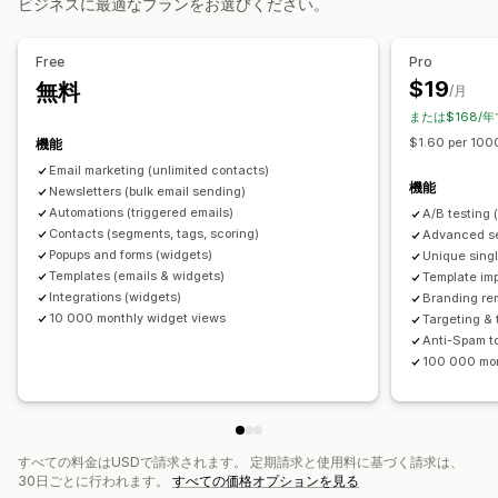
ビジネスに最適なプランをお選びください。
ニュースレター
フォーム
バナー
お知らせ
アンケート
クイズ
キャンペーン管理
警告ポップアップ
年齢認証
同意ポップアップ
編集ツール
テンプレート
AI生成
カスタムフォント
Free
Pro
カスタムポップアップ
インポートとエクスポート
メールドメイン
$19
無料
/月
ポップアップ管理
メールアドレスの収集リスト
トリガーとルール
または$168/
編集ツール
テンプレート
AI生成
カスタムコード
オートメーション
ターゲティング
セグメンテーション
$1.60 per 100
機能
カスタムフォント
メールアドレスの収集リスト
タグ付け
レポート
インサイトとヒント
A/Bテスト
Email marketing (unlimited contacts)
機能
トリガーとルール
Newsletters (bulk email sending)
オートメーション
ターゲティング
APIとWebhook
Automations (triggered emails)
A/B testing 
ジオロケーション
タグ付け
レポート
分析
A/Bテスト
Contacts (segments, tags, scoring)
Advanced se
APIとWebhook
Popups and forms (widgets)
Unique singl
Templates (emails & widgets)
Template imp
Integrations (widgets)
Branding re
10 000 monthly widget views
Targeting & 
Anti-Spam to
100 000 mon
すべての料金はUSDで請求されます。 定期請求と使用料に基づく請求は、
30日ごとに行われます。
すべての価格オプションを見る