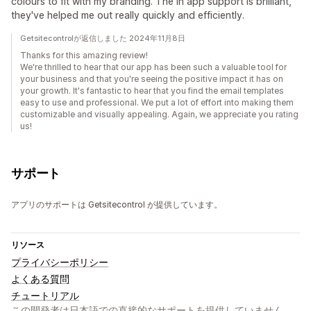
colours to fit with my branding. The in app support is brilliant,
they've helped me out really quickly and efficiently.
Getsitecontrolが返信しました 2024年11月8日
Thanks for this amazing review!
We're thrilled to hear that our app has been such a valuable tool for
your business and that you're seeing the positive impact it has on
your growth. It's fantastic to hear that you find the email templates
easy to use and professional. We put a lot of effort into making them
customizable and visually appealing. Again, we appreciate you rating
us!
サポート
アプリのサポートは Getsitecontrol が提供しています。
リソース
プライバシーポリシー
よくある質問
チュートリアル
この開発者は日本語での直接的なサポートを提供していません。