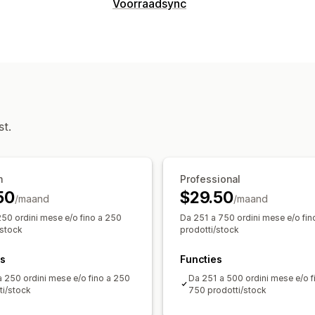
Voorraadsync
st.
m
Professional
50
$29.50
/maand
/maand
250 ordini mese e/o fino a 250
Da 251 a 750 ordini mese e/o fin
/stock
prodotti/stock
es
Functies
a 250 ordini mese e/o fino a 250
Da 251 a 500 ordini mese e/o f
ti/stock
750 prodotti/stock