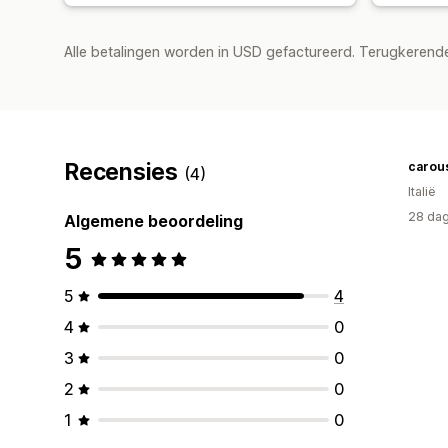
Alle betalingen worden in USD gefactureerd. Terugkeren
Recensies
carous
(4)
Italië
28 dag
Algemene beoordeling
5
5
4
4
0
3
0
2
0
1
0