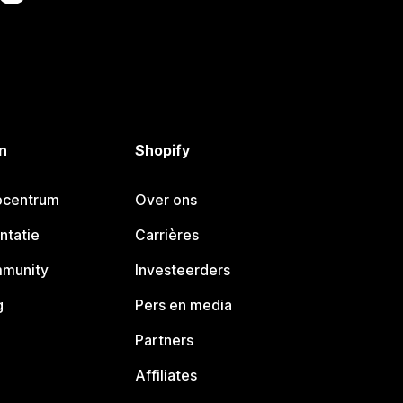
n
Shopify
pcentrum
Over ons
ntatie
Carrières
mmunity
Investeerders
g
Pers en media
Partners
Affiliates