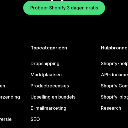
Probeer Shopify 3 dagen gratis
Topcategorieën
Hulpbronne
Dropshipping
Shopify-hel
n
Marktplaatsen
API-docume
pen
Productrecensies
Shopify Co
erzending
Upselling en bundels
Shopify-blo
E-mailmarketing
Research
ersie
SEO