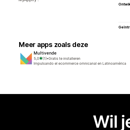
Ontwik
Geïnt
Meer apps zoals deze
Multivende
van 5 sterren
5,0
(1)
•
Gratis te installeren
1 recensies in totaal
Impulsando el ecommerce omnicanal en Latinoamérica
Wil 