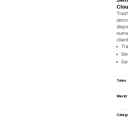
Clou
Trasf
sincr
dispo
numer
clien
Tra
Sin
Ges
Talen
Werkt
Categ