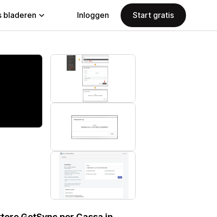
 bladeren
Inloggen
Start gratis
ettore GetSync per Cassa in