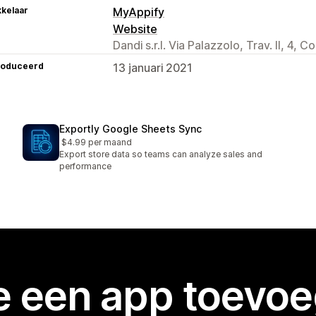
kelaar
MyAppify
Website
Dandi s.r.l. Via Palazzolo, Trav. II, 4, 
roduceerd
13 januari 2021
Exportly Google Sheets Sync
$4.99 per maand
Export store data so teams can analyze sales and
performance
je een app toevo