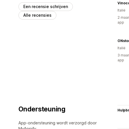
Vinoc
Een recensie schrijven
Italië
Alle recensies
2 maan
app
ONsto
Italië
3 maan
app
Ondersteuning
Hulpb
App-ondersteuning wordt verzorgd door
MyAppify .