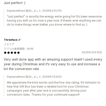
Just perfect :)
Digismoothieが返信しました 2026年2月27日
"Just perfect" is exactly the energy we’re going for! It’s been awesome
having you with us for over a year now. If there’s ever anything we can
do to make things even better, you know where to find us :)
Threeface
イタリア
アプリの使用期間：約1年
2025年12月10日
Very well done app with an amazing support team! I used every
year during Christmas and it's very easy to use and increase a
lot the conversion rate
Digismoothieが返信しました 2026年1月20日
We appreciate the kind words and the five-star rating. It’s fantastic to
hear that Gift Box has been a reliable tool for your Christmas
campaigns year after year and is successfully driving your
conversion rates. Thanks for your continued support!