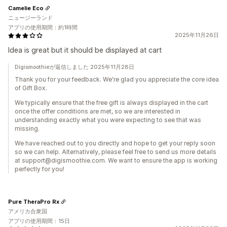
Camelie Eco
ニュージーランド
アプリの使用期間：約1時間
2025年11月26日
Idea is great but it should be displayed at cart
Digismoothieが返信しました 2025年11月28日
Thank you for your feedback. We're glad you appreciate the core idea
of Gift Box.
We typically ensure that the free gift is always displayed in the cart
once the offer conditions are met, so we are interested in
understanding exactly what you were expecting to see that was
missing.
We have reached out to you directly and hope to get your reply soon
so we can help. Alternatively, please feel free to send us more details
at support@digismoothie.com. We want to ensure the app is working
perfectly for you!
Pure TheraPro Rx
アメリカ合衆国
アプリの使用期間：15日