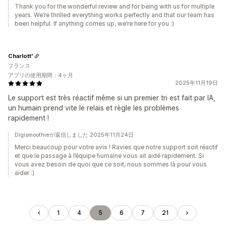
Thank you for the wonderful review and for being with us for multiple
years. We’re thrilled everything works perfectly and that our team has
been helpful. If anything comes up, we’re here for you :)
Charlott'
フランス
アプリの使用期間：4ヶ月
2025年11月19日
Le support est très réactif même si un premier tri est fait par IA,
un humain prend vite le relais et règle les problèmes
rapidement !
Digismoothieが返信しました 2025年11月24日
Merci beaucoup pour votre avis ! Ravies que notre support soit réactif
et que le passage à l’équipe humaine vous ait aidé rapidement. Si
vous avez besoin de quoi que ce soit, nous sommes là pour vous
aider :)
1
4
5
6
7
21