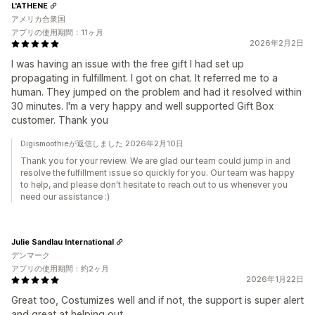
L'ATHENE
アメリカ合衆国
アプリの使用期間：11ヶ月
2026年2月2日
I was having an issue with the free gift I had set up
propagating in fulfillment. I got on chat. It referred me to a
human. They jumped on the problem and had it resolved within
30 minutes. I'm a very happy and well supported Gift Box
customer. Thank you
Digismoothieが返信しました 2026年2月10日
Thank you for your review. We are glad our team could jump in and
resolve the fulfillment issue so quickly for you. Our team was happy
to help, and please don't hesitate to reach out to us whenever you
need our assistance :)
Julie Sandlau International
デンマーク
アプリの使用期間：約2ヶ月
2026年1月22日
Great too, Costumizes well and if not, the support is super alert
and great at helping out