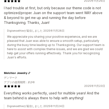
2025年11月26日
I had trouble at first, but only because our theme code is not
optimized/proper. Juan on the support team went WAY above
& beyond to get me up and running the day before
Thanksgiving. Thanks, Juan!
Digismoothieが返信しました 2025年11月28日
We appreciate you sharing your positive experience, and we are
pleased that Juan was able to ensure a smooth setup, particularly
during the busy time leading up to Thanksgiving. Our support team is
here to assist with complex theme issues, and we are glad we could
help get your offers running effectively. Thank you for recognizing
Juan's efforts.
Melchior Jewelry
デンマーク
アプリの使用期間：約3年
2025年11月23日
Everything works perfectly, used for multible years! And the
team behind is always there to help with anything!
Digismoothieが返信しました 2025年11月24日