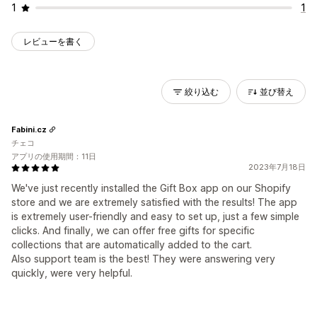
1
1
レビューを書く
絞り込む
並び替え
Fabini.cz
チェコ
アプリの使用期間：11日
2023年7月18日
We've just recently installed the Gift Box app on our Shopify
store and we are extremely satisfied with the results! The app
is extremely user-friendly and easy to set up, just a few simple
clicks. And finally, we can offer free gifts for specific
collections that are automatically added to the cart.
Also support team is the best! They were answering very
quickly, were very helpful.