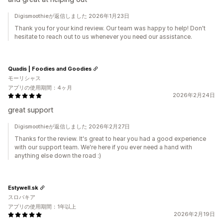
Digismoothieが返信しました 2026年1月23日
Thank you for your kind review. Our team was happy to help! Don't
hesitate to reach out to us whenever you need our assistance.
Quadis | Foodies and Goodies
モーリシャス
アプリの使用期間：4ヶ月
2026年2月24日
great support
Digismoothieが返信しました 2026年2月27日
Thanks for the review. It's great to hear you had a good experience
with our support team. We're here if you ever need a hand with
anything else down the road :)
Estywell.sk
スロバキア
アプリの使用期間：1年以上
2026年2月19日