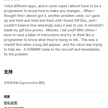
I tried different apps, and in some cases I almost have to be a
programmer to know how to make any changes.... When I
thought that I almost got it, another problem came, so I gave
up and tried and tried and tried until I found Gift Box, and I
couldn't believe how amazingly easy it was to use. In minutes!! I
made my gift box promo... Minutes, I tell you!!! With others I
have to read a bible of instructions and try to think like a
programmer to know what they're trying to tell... This was a
charm!! And when a bug did appear... and the robot was trying
to help me... A HUMAN!! came to the rescue!! and immediately
fix the problem.
支持
应用支持由 Digismoothie 提供。
资源
隐私政策