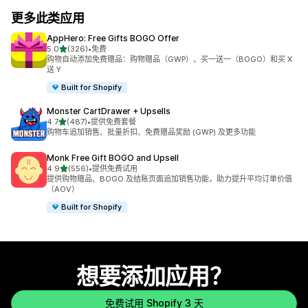
更多此类应用
AppHero: Free Gifts BOGO Offer
星（满分 5 星）
5.0
(326)
•
免费
总共 326 条评论
购物自动添加免费赠品：购物赠品（GWP）、买一送一（BOGO）和买 X
送 Y
Built for Shopify
Monster CartDrawer + Upsells
星（满分 5 星）
4.7
(487)
•
提供免费套餐
总共 487 条评论
购物车追加销售、批量折扣、免费赠品奖励 (GWP) 及更多功能
Monk Free Gift BOGO and Upsell
星（满分 5 星）
4.9
(556)
•
提供免费试用
总共 556 条评论
提供购物赠品、BOGO 及结账页面追加销售功能，助力提升平均订单价值
（AOV）
Built for Shopify
想要添加应用？
免费试用 Shopify 3 天