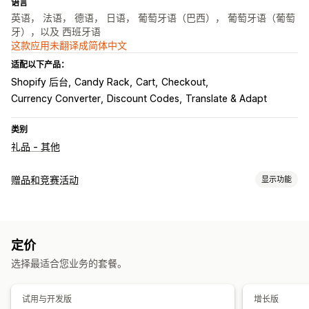
语言
英语， 法语， 德语， 日语， 葡萄牙语（巴西）， 葡萄牙语（葡萄
牙），以及 西班牙语
这款应用未翻译成简体中文
适配以下产品：
Shopify 后台
Candy Rack
Cart
Checkout
Currency Converter
Discount Codes
Translate & Adapt
类别
礼品 - 其他
赠品和竞赛活动
显示功能
宣传活动类型
即时获奖
基于购买
定价
提交管理
选择最适合您业务的套餐。
自动提交
自定义提交
地理位置
转化跟踪
分析
自定义
试用与开发版
增长版