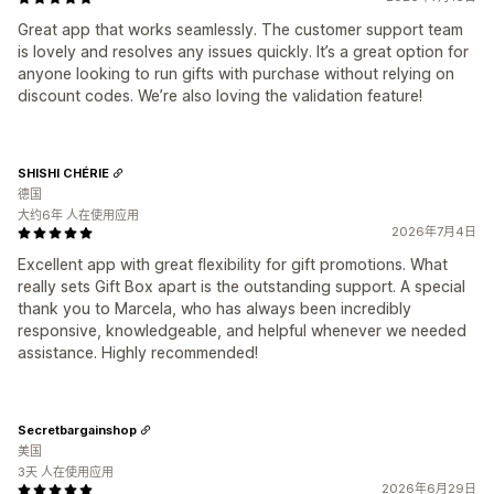
Great app that works seamlessly. The customer support team
is lovely and resolves any issues quickly. It’s a great option for
anyone looking to run gifts with purchase without relying on
discount codes. We’re also loving the validation feature!
SHISHI CHÉRIE
德国
大约6年 人在使用应用
2026年7月4日
Excellent app with great flexibility for gift promotions. What
really sets Gift Box apart is the outstanding support. A special
thank you to Marcela, who has always been incredibly
responsive, knowledgeable, and helpful whenever we needed
assistance. Highly recommended!
Secretbargainshop
美国
3天 人在使用应用
2026年6月29日