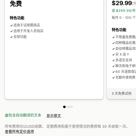
$29.99
免费
品牌营销
自定义 CSS
在线店面小组件
/
或 $299.99/
每月 0 - 10
特色功能
适用于试用期商店
特色功能
适用于开发人员商店
全部功能
不限量免费赠
四种赠品优惠
自动将赠品添
买 X 送 Y
多语言支持
聊天和电子邮
60 天退款保
无额外使用费
3 天免费试用
包含自动翻译的文本
显示原文
所有费用均以USD结算。 定期费用和基于使用情况的费用每 30 天收取一次。
查看所有定价选项