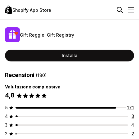
Shopify App Store
Gift Reggie: Gift Registry
Installa
Recensioni
(180)
Valutazione complessiva
4,8
5
171
4
3
3
4
2
2