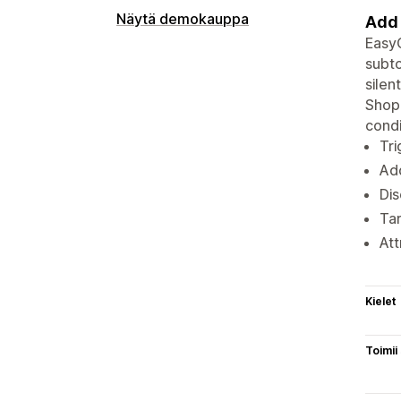
Näytä demokauppa
Add 
EasyG
subto
silen
Shopi
condi
Tri
Add
Dis
Tar
Att
Kielet
Toimii