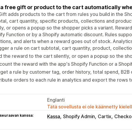
a free gift or product to the cart automatically wh
ift adds products to the cart from rules you build in the Sho
tal, cart quantity, specific products, collections and produ
tly, or opens a popup so the shopper picks a variant. Rewar
fy Function or by a Shopify automatic discount. Rules suppo
tions, and alerts when a reward goes out of stock. Analytics
gger a rule on cart subtotal, cart quantity, product, collecti
 the reward to the cart silently, or open a popup so the s
count the reward with the app's Shopify Function or a Shopi
get a rule by customer tag, order history, total spend, B2B
ribute orders to each rule in analytics and export the rows 
Englanti
Tätä sovellusta ei ole käännetty kiele
 seuraavan kanssa:
Kassa
Shopify Admin
Cartix
Checko