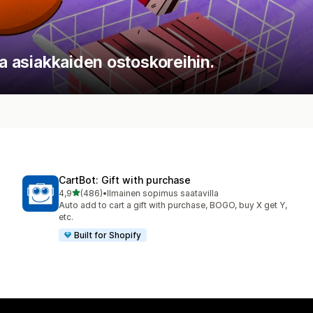
ja asiakkaiden ostoskoreihin.
CartBot: Gift with purchase
/ 5 tähteä
4,9
(486)
•
Ilmainen sopimus saatavilla
486 arvostelua yhteensä
Auto add to cart a gift with purchase, BOGO, buy X get Y,
etc.
Built for Shopify