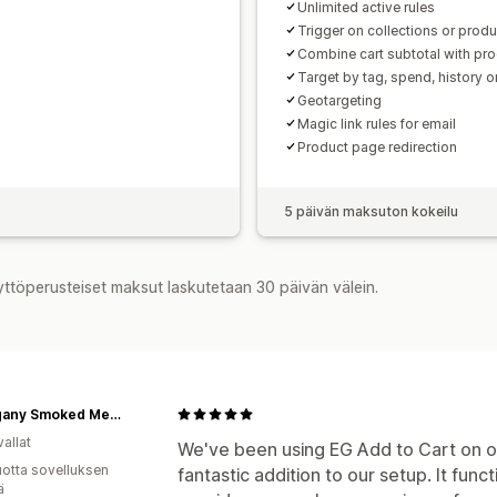
Unlimited active rules
Trigger on collections or produ
Combine cart subtotal with pr
Target by tag, spend, history o
Geotargeting
Magic link rules for email
Product page redirection
5 päivän maksuton kokeilu
yttöperusteiset maksut laskutetaan 30 päivän välein.
Mahogany Smoked Meats
allat
We've been using EG Add to Cart on ou
vuotta sovelluksen
fantastic addition to our setup. It fun
ä