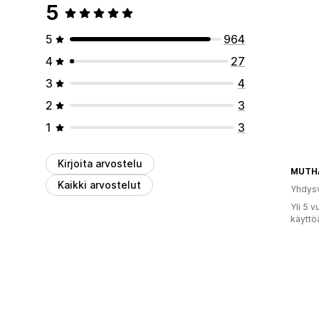
5
5
964
4
27
3
4
2
3
1
3
Kirjoita arvostelu
MUTH
Kaikki arvostelut
Yhdysv
Yli 5 
käyttö