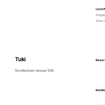
Levi’s
Singap
Vuosi 
Tuki
Resurs
Sovellustuen tarjoaa 506.
Kehitt