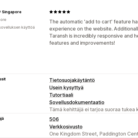
® Singapore
ore
The automatic 'add to cart' feature ha
sovelluksen käyttöä
experience on the website. Additional
Taransh is incredibly responsive and 
features and improvements!
sit
Tietosuojakäytäntö
Usein kysyttyä
Tutortiaali
Sovellusdokumentaatio
Tämä kehittäjä ei tarjoa suoraa tukea k
äjä
506
Verkkosivusto
One Kingdom Street, Paddington Cent