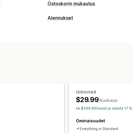
t
Ostoskorin mukautus
Ostoskorin näkymä
Alennukset
Ilmoitukset
Mukautetut säännöt
Kam
Alennustyypit
Lisämyynti
Kaksi yhden hinnalla
Lahjat
Palkinnot
Tuotesuositukset
Säästä ostamalla
Ristiinmyyntialennukset
Ponnahdusil
Porrastetut palkinnot
Lisämaksut
Ilm
Alennusten hallinnointi
Kassan mukauttaminen
Valuutan vaihto
Käynnistimet ja sään
Automaattiset alennukset
Kohdentaminen
Geopaikannus
Tunni
Unlimited
$29.99
/kuukausi
tai $299.90/vuosi ja säästä 17 %
Ominaisuudet
Everything in Standard