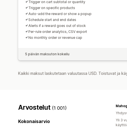
Trigger on cart subtotal or quantity
Trigger on specific products
Auto-add the reward or show a popup
Schedule start and end dates
Alerts if a reward goes out of stock
Per-rule order analytics, CSV export
No monthly order or revenue cap
5 päivän maksuton kokeilu
Kaikki maksut laskutetaan valuutassa USD. Toistuvat ja kä
Arvostelut
(1 001)
Yhdysv
Yli 3 
Kokonaisarvio
käyttö