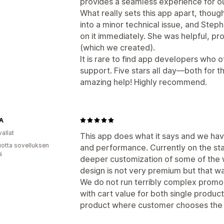
provides a seamless experience for o
What really sets this app apart, though
into a minor technical issue, and Ste
on it immediately. She was helpful, pr
(which we created).
It is rare to find app developers who of
support. Five stars all day—both for th
amazing help! Highly recommend.
A
allat
This app does what it says and we hav
vuotta sovelluksen
and performance. Currently on the st
ä
deeper customization of some of the 
design is not very premium but that w
We do not run terribly complex promos
with cart value for both single product
product where customer chooses the 