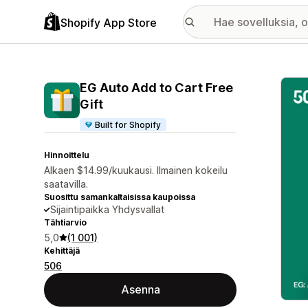
Shopify App Store
Esitt
EG Auto Add to Cart Free
Gift
Built for Shopify
Hinnoittelu
Alkaen $14.99/kuukausi. Ilmainen kokeilu
saatavilla.
Suosittu samankaltaisissa kaupoissa
Sijaintipaikka Yhdysvallat
Tähtiarvio
5,0
(1 001)
Kehittäjä
506
Asenna