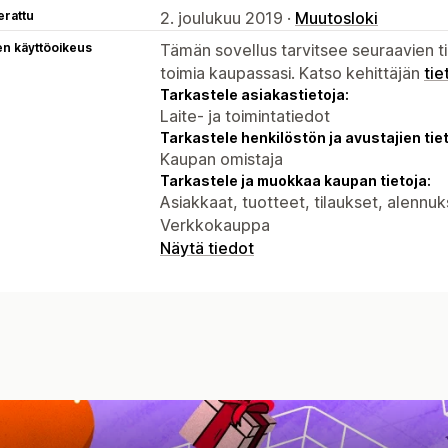
erattu
2. joulukuu 2019 ·
Muutosloki
en käyttöoikeus
Tämän sovellus tarvitsee seuraavien ti
toimia kaupassasi. Katso kehittäjän
tie
Tarkastele asiakastietoja:
Laite- ja toimintatiedot
Tarkastele henkilöstön ja avustajien tiet
Kaupan omistaja
Tarkastele ja muokkaa kaupan tietoja:
Asiakkaat, tuotteet, tilaukset, alennuk
Verkkokauppa
Näytä tiedot