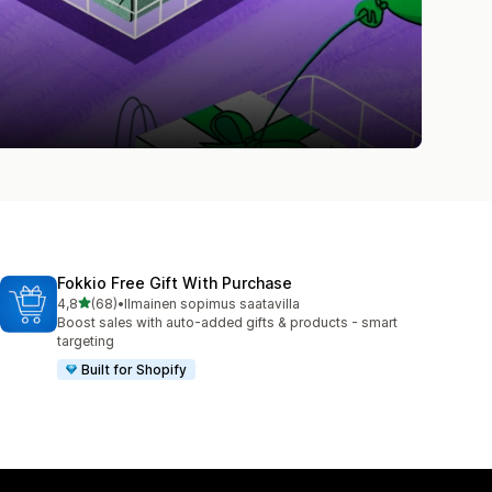
Fokkio Free Gift With Purchase
/ 5 tähteä
4,8
(68)
•
Ilmainen sopimus saatavilla
68 arvostelua yhteensä
Boost sales with auto-added gifts & products - smart
targeting
Built for Shopify