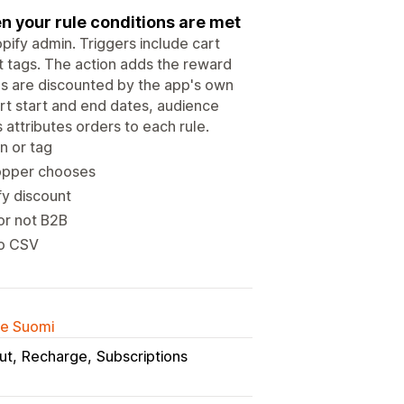
en your rule conditions are met
pify admin. Triggers include cart
ct tags. The action adds the reward
ds are discounted by the app's own
rt start and end dates, audience
 attributes orders to each rule.
on or tag
hopper chooses
fy discount
 or not B2B
to CSV
lle Suomi
ut
Recharge
Subscriptions