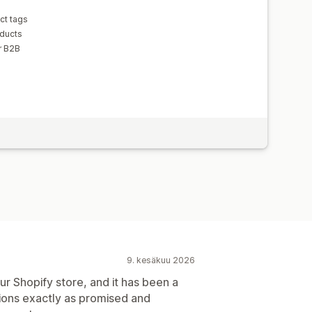
ct tags
oducts
r B2B
9. kesäkuu 2026
r Shopify store, and it has been a
ctions exactly as promised and