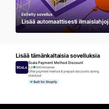
Esitelty sovellus
Lisää automaattisesti ilmaislahjo
Lisää tämänkaltaisia sovelluksia
Scala Payment Method Discount
/ 5 tähteä
5,0
(66)
•
Ilmainen
66 arvostelua yhteensä
Offer payment method & prepaid discounts during
checkout
Built for Shopify