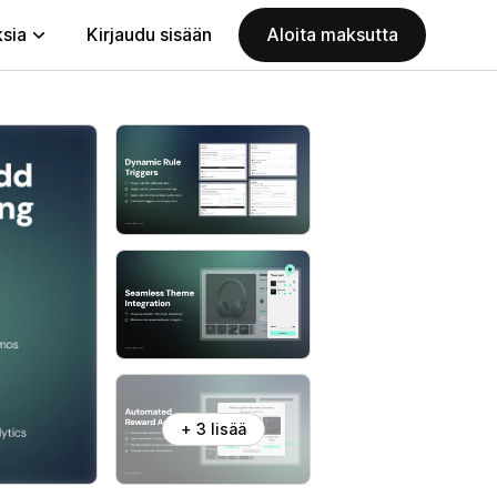
ksia
Kirjaudu sisään
Aloita maksutta
+ 3 lisää