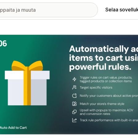
Selaa sovellu
elykuvagalleria