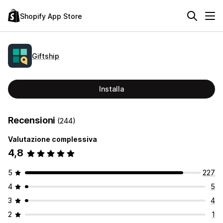
Shopify App Store
Giftship
Installa
Recensioni
(244)
Valutazione complessiva
4,8
5
227
4
5
3
4
2
1