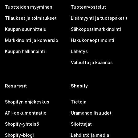
Tuotteiden myyminen
Tuotearvostelut
Tilaukset ja toimitukset
Lisämyynti ja tuotepaketit
Kaupan suunnittelu
Sähköpostimarkkinointi
Markkinointi ja konversio
Hakukoneoptimointi
Kaupan hallinnointi
Lähetys
Valuutta ja käännös
Resurssit
Shopify
Shopifyn ohjekeskus
Tietoja
API-dokumentaatio
Uramahdollisuudet
Shopify-yhteisö
Sijoittajat
Shopify-blogi
Lehdistö ja media