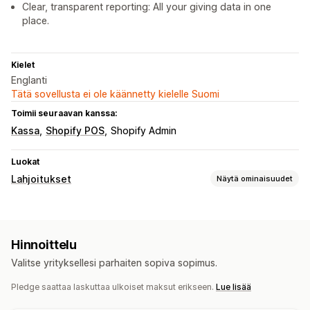
Clear, transparent reporting: All your giving data in one
place.
Kielet
Englanti
Tätä sovellusta ei ole käännetty kielelle Suomi
Toimii seuraavan kanssa:
Kassa
Shopify POS
Shopify Admin
Luokat
Lahjoitukset
Näytä ominaisuudet
Hyväntekeväisyystyyppi
Yleishyödyllinen
Rahankeräys
Sosiaalinen vaikutus
Hinnoittelu
Ympäristönsuojeluun liittyvä
Hiilikompensaatio
Valitse yrityksellesi parhaiten sopiva sopimus.
Mukautettu hyväntekeväisyys
Pledge saattaa laskuttaa ulkoiset maksut erikseen.
Lue lisää
Lahjoitusten hallinta
Automaattinen käsittely
Lahjoitussumma