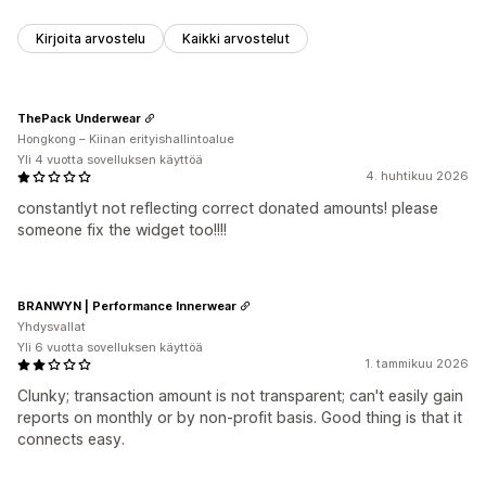
Kirjoita arvostelu
Kaikki arvostelut
ThePack Underwear
Hongkong – Kiinan erityishallintoalue
Yli 4 vuotta sovelluksen käyttöä
4. huhtikuu 2026
constantlyt not reflecting correct donated amounts! please
someone fix the widget too!!!!
BRANWYN | Performance Innerwear
Yhdysvallat
Yli 6 vuotta sovelluksen käyttöä
1. tammikuu 2026
Clunky; transaction amount is not transparent; can't easily gain
reports on monthly or by non-profit basis. Good thing is that it
connects easy.