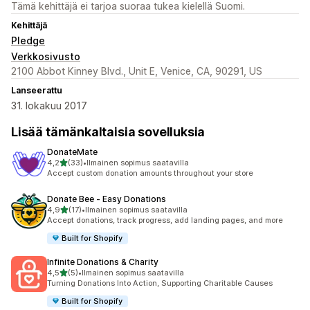
Tämä kehittäjä ei tarjoa suoraa tukea kielellä Suomi.
Kehittäjä
Pledge
Verkkosivusto
2100 Abbot Kinney Blvd., Unit E, Venice, CA, 90291, US
Lanseerattu
31. lokakuu 2017
Lisää tämänkaltaisia sovelluksia
DonateMate
/ 5 tähteä
4,2
(33)
•
Ilmainen sopimus saatavilla
33 arvostelua yhteensä
Accept custom donation amounts throughout your store
Donate Bee ‑ Easy Donations
/ 5 tähteä
4,9
(17)
•
Ilmainen sopimus saatavilla
17 arvostelua yhteensä
Accept donations, track progress, add landing pages, and more
Built for Shopify
Infinite Donations & Charity
/ 5 tähteä
4,5
(5)
•
Ilmainen sopimus saatavilla
5 arvostelua yhteensä
Turning Donations Into Action, Supporting Charitable Causes
Built for Shopify