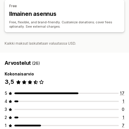
Free
Pyöristyksen määrä
Lahjoitustavoitteet
Verokuitit
Ilmainen asennus
Monikielisyys
Some-jakaminen
Vaikutuksen seuranta
Analytiikka
Dashboardit
Raportit
Free, flexible, and brand-friendly. Customize donations; cover fees
optionally. See external charges.
Mukautukset
Kohdesivut
Tunnukset
Livelaskuri
Lahjoitus-pienohjelma
Kaikki maksut laskutetaan valuutassa USD.
Kampanjat
Sähköposti-ilmoitukset
Mukautettu koodi
Arvostelut
(26)
Kokonaisarvio
3,5
5
17
4
1
3
0
2
1
1
7