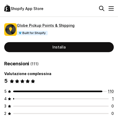
Shopify App Store
Globe Pickup Points & Shipping
Built for Shopify
Installa
Recensioni
(111)
Valutazione complessiva
5
5
110
4
1
3
0
2
0