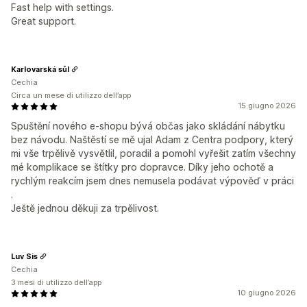
Fast help with settings.
Great support.
Karlovarská sůl
Cechia
Circa un mese di utilizzo dell’app
15 giugno 2026
Spuštění nového e-shopu bývá občas jako skládání nábytku
bez návodu. Naštěstí se mě ujal Adam z Centra podpory, který
mi vše trpělivě vysvětlil, poradil a pomohl vyřešit zatím všechny
mé komplikace se štítky pro dopravce. Díky jeho ochotě a
rychlým reakcím jsem dnes nemusela podávat výpověď v práci
.
Ještě jednou děkuji za trpělivost.
Luv Sis
Cechia
3 mesi di utilizzo dell’app
10 giugno 2026