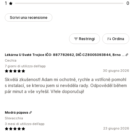
1
0
Scrivi una recensione
Restringi
Ordina
Lékárna U Svaté Trojice IČO: 887782662, DIČ:CZ8005093844, Brno - Lesná, Dusíkova 906/35, 63800
Cechia
7 giorni di utilizzo dell’app
30 giugno 2026
Skvělá zkušenost! Adam mi ochotně, rychle a vstřícně pomohl
s instalací, se kterou jsem si nevěděla rady. Odpověděl během
pár minut a vše vyřešil. Vřele doporučuji!
Modrá púpava
Slovacchia
3 mesi di utilizzo dell’app
23 giugno 2026