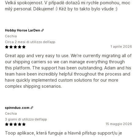
Velká spokojenost. V případě dotazů mi rychle pomohou, moc
milý personal. Děkujeme! :) Kéž by to takto bylo všude :)
Hobby Horse LarDen
Cechia
Circa 2 mesi di utilizzo dell’app
1 aprile 2026
Great app and very easy to use. We’re currently migrating all of
our shipping carriers so we can manage everything through
this platform. The support has been outstanding. Adam and his
team have been incredibly helpful throughout the process and
have quickly implemented custom solutions for our more
complex shipping scenarios.
spinnduo.com
Cechia
3 giorni di utilizzo dell’app
15 maggio 2026
Toop aplikace, která funguje a hlavně přístup support/u je