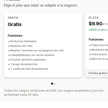
Precios
Elige el plan que mejor se adapte a tu negocio.
Paquetes personalizados
Precios dinámicos
Complementos
Precios que puedes fijar
GRATIS
PLATA
Inventario
Precios fijos
Precios por niveles
Descuentos
$9.90
Gratis
al 
Alertas de existencias bajas
Ocultar existencias agotadas
Descuentos globales
Descuentos porcentuales
o $99 al año c
Disponibilidad de existencias
Funciones
Visualización de disponibilidad de existencias
Funciones
Productos ilimitados
Actualizaciones automáticas
Todas las f
Muestra de color
Muestras d
Mostrar variantes en las páginas de cole
Vista previa
Compatibilidad con varios idiomas
Más de 6 nue
Ocultar opciones agotadas
1 grupo de productos
1 combo de lote de productos
Prueba gratis 
Todos los cargos se facturan en USD. Los cargos recurrentes y por uso
se facturan cada 30 días.