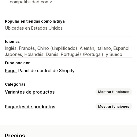
compatibilidad con v
Popular en tiendas como la tuya
Ubicadas en Estados Unidos
Idiomas
Inglés, Francés, Chino (simplificado), Alemán, Italiano, Español,
Japonés, Holandés, Danés, Portugués (Portugal), y Sueco
Funciona con
Pago
Panel de control de Shopify
Categorías
Variantes de productos
Mostrar funciones
Personalización
Paquetes de productos
Mostrar funciones
Muestras
Lógica condicional
Menús desplegables
Tipos de paquetes
Botones de opciones
CSS personalizado
Vista previa
Paquetes fijos
Paquetes de ventas cruzadas
Traducción
Importar y exportar
Visualización de variantes
Precios
Compras conjuntas frecuentes
Productos digitales