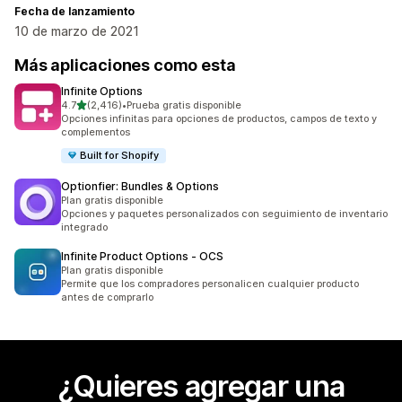
Fecha de lanzamiento
10 de marzo de 2021
Más aplicaciones como esta
Infinite Options
de 5 estrellas
4.7
(2,416)
•
Prueba gratis disponible
2416 reseñas en total
Opciones infinitas para opciones de productos, campos de texto y
complementos
Built for Shopify
Optionfier: Bundles & Options
Plan gratis disponible
Opciones y paquetes personalizados con seguimiento de inventario
integrado
Infinite Product Options ‑ OCS
Plan gratis disponible
Permite que los compradores personalicen cualquier producto
antes de comprarlo
¿Quieres agregar una