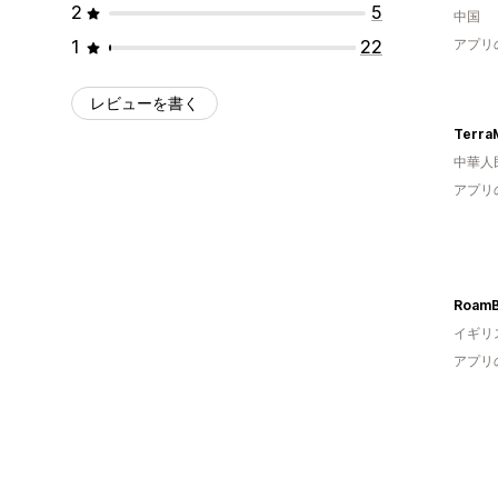
2
5
中国
1
22
アプリ
レビューを書く
Terra
中華人
アプリ
RoamB
イギリ
アプリ