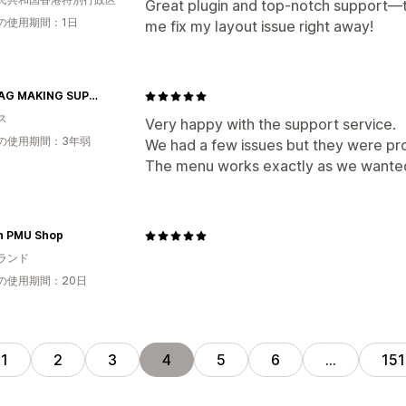
Great plugin and top-notch support—
の使用期間：1日
me fix my layout issue right away!
THE BAG MAKING SUPPLIERS
ス
Very happy with the support service.
の使用期間：3年弱
We had a few issues but they were pro
The menu works exactly as we want
sh PMU Shop
ランド
の使用期間：20日
1
2
3
4
5
6
…
151