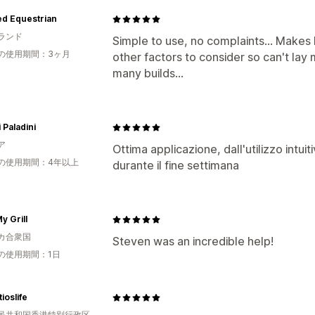
ed Equestrian
ランド
Simple to use, no complaints... Makes 
の使用期間：3ヶ月
other factors to consider so can't lay 
many builds...
i Paladini
ア
Ottima applicazione, dall'utilizzo int
の使用期間：4年以上
durante il fine settimana
y Grill
カ合衆国
Steven was an incredible help!
の使用期間：1日
ioslife
民共和国香港特別行政区