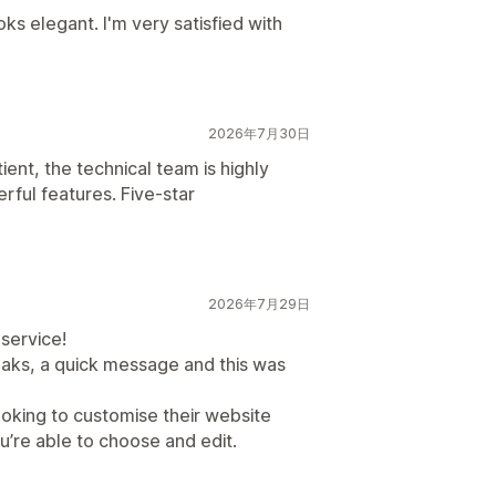
ks elegant. I'm very satisfied with
2026年7月30日
ent, the technical team is highly
rful features. Five-star
2026年7月29日
service!
eaks, a quick message and this was
king to customise their website
’re able to choose and edit.