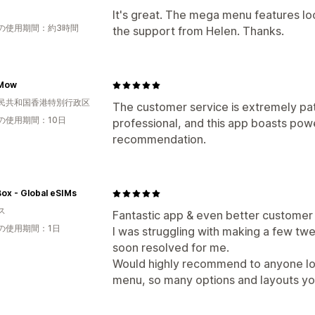
It's great. The mega menu features loo
の使用期間：約3時間
the support from Helen. Thanks.
Mow
民共和国香港特別行政区
The customer service is extremely pati
の使用期間：10日
professional, and this app boasts powe
recommendation.
ox - Global eSIMs
ス
Fantastic app & even better customer 
の使用期間：1日
I was struggling with making a few tw
soon resolved for me.
Would highly recommend to anyone loo
menu, so many options and layouts you