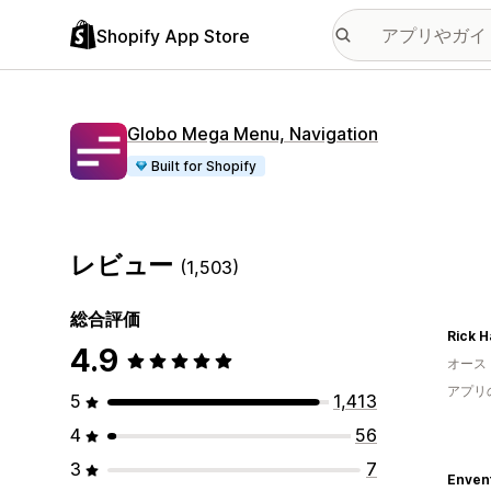
Shopify App Store
Globo Mega Menu, Navigation
Built for Shopify
レビュー
(1,503)
総合評価
Rick H
4.9
オース
アプリ
5
1,413
4
56
3
7
Enven