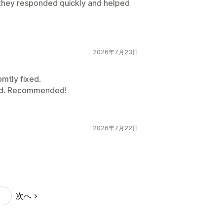
they responded quickly and helped
2026年7月23日
mtly fixed.
ed. Recommended!
2026年7月22日
次へ