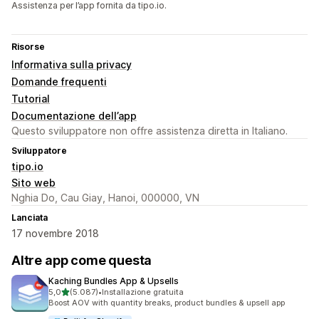
Assistenza per l’app fornita da tipo.io.
Risorse
Informativa sulla privacy
Domande frequenti
Tutorial
Documentazione dell’app
Questo sviluppatore non offre assistenza diretta in Italiano.
Sviluppatore
tipo.io
Sito web
Nghia Do, Cau Giay, Hanoi, 000000, VN
Lanciata
17 novembre 2018
Altre app come questa
Kaching Bundles App & Upsells
stelle su 5
5,0
(5.087)
•
Installazione gratuita
5087 recensioni totali
Boost AOV with quantity breaks, product bundles & upsell app