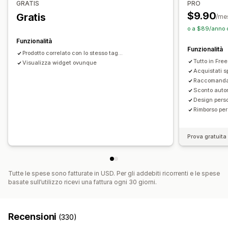
GRATIS
PRO
Componenti aggiuntivi del prodotto
Prodotti consigliati
$9.90
Gratis
/me
Spesso acquistati insieme
o a $89/anno 
Funzionalità
Funzionalità
Prodotto correlato con lo stesso tag...
Tutto in Free
Visualizza widget ovunque
Acquistati 
Raccomandaz
Sconto auto
Design pers
Rimborso per
Prova gratuita 
Tutte le spese sono fatturate in USD. Per gli addebiti ricorrenti e le spese
basate sull’utilizzo ricevi una fattura ogni 30 giorni.
Recensioni
(330)