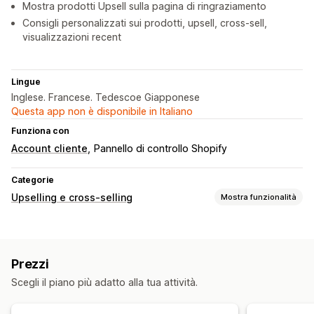
Mostra prodotti Upsell sulla pagina di ringraziamento
Consigli personalizzati sui prodotti, upsell, cross-sell,
visualizzazioni recent
Lingue
Inglese. Francese. Tedescoe Giapponese
Questa app non è disponibile in Italiano
Funziona con
Account cliente
Pannello di controllo Shopify
Categorie
Upselling e cross-selling
Mostra funzionalità
Personalizzazione
Upselling nel carrello
Upselling al check-out
Prezzi
Upselling nella pagina del prodotto
Scegli il piano più adatto alla tua attività.
Upselling nella pagina di ringraziamento
Offerte e raccomandazioni