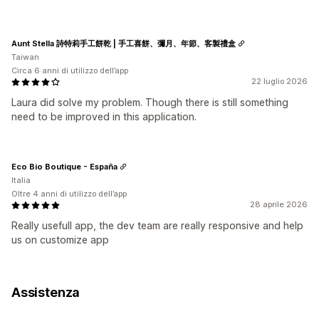
Aunt Stella 詩特莉手工餅乾 | 手工喜餅、彌月、年節、客製禮盒
Taiwan
Circa 6 anni di utilizzo dell’app
22 luglio 2026
Laura did solve my problem. Though there is still something
need to be improved in this application.
Eco Bio Boutique - España
Italia
Oltre 4 anni di utilizzo dell’app
28 aprile 2026
Really usefull app, the dev team are really responsive and help
us on customize app
Assistenza