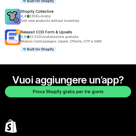
Built for Shopify
Shopify Collective
stelle su 5
4,4
(359)
•
Gratis
359 recensioni totali
Sell new products without inventory
Releasit COD Form & Upsells
stelle su 5
4,9
(2.533)
•
Installazione gratuita
2533 recensioni totali
Modulo Contrassegno: Upsell, Offerte, OTP e SMS
Built for Shopify
Vuoi aggiungere un’app?
Prova Shopify gratis per tre giorni