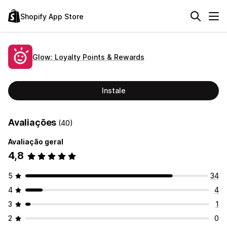
Shopify App Store
Glow: Loyalty Points & Rewards
Instale
Avaliações
(40)
Avaliação geral
4,8
5
34
4
4
3
1
2
0