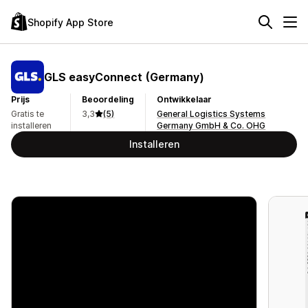
Shopify App Store
GLS easyConnect (Germany)
Prijs
Beoordeling
Ontwikkelaar
Gratis te
3,3
(5)
General Logistics Systems
installeren
Germany GmbH & Co. OHG
Installeren