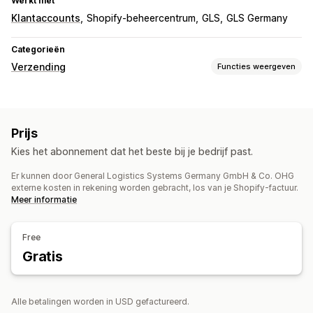
Werkt met
Klantaccounts
Shopify-beheercentrum
GLS
GLS Germany
Categorieën
Verzending
Functies weergeven
Labels en verpakking
Labelcreatie
In bulk afdrukken
Pakbonnen
Retourlabels
Prijs
Verzendregels
Synchronisatie van bestellingen
Kies het abonnement dat het beste bij je bedrijf past.
Meerdere talen
Er kunnen door General Logistics Systems Germany GmbH & Co. OHG
Zendingen beheren
externe kosten in rekening worden gebracht, los van je Shopify-factuur.
Synchronisatie van bestellingen
E-mailmeldingen
Meer informatie
Analytics voor verzendingen
Free
Gratis
Alle betalingen worden in USD gefactureerd.