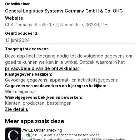
Ontwikkelaar
General Logistics Systems Germany GmbH & Co. OHG
Website
GLS Germany-Straße 1 - 7, Neuenstein, 36286, DE
Geïntroduceerd
13 juni 2024
Toegang tot gegevens
Deze app heeft toegang nodig tot de volgende gegevens om
goed te kunnen werken in je winkel. Ontdek waarom in het
privacybeleid van de ontwikkelaar
.
Klantgegevens bekijken:
Gevoelige gegevens, apparaat- en activiteitsgegevens
Gegevens van medewerkers en bijdragers bekijken:
Winkeleigenaar
Winkelgegevens bekijken en bewerken:
Klanten, producten, bestellingen
Zie details
Meer apps zoals deze
CWILL Order Tracking
van 5 sterren
5,0
(2.856)
•
Gratis abonnement beschikbaar
2856 recensies in totaal
Parcel Panel: track order tracker to cut WISMOs & boost sales