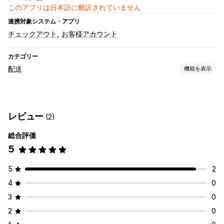
このアプリは日本語に翻訳されていません
連携対象システム・アプリ
チェックアウト
お客様アカウント
カテゴリー
配送
機能を表示
ラベルと梱包
ラベル作成
一括印刷
配送ルール
レビュー
(2)
配送品の管理
総合評価
配送分析
5
5
2
4
0
3
0
2
0