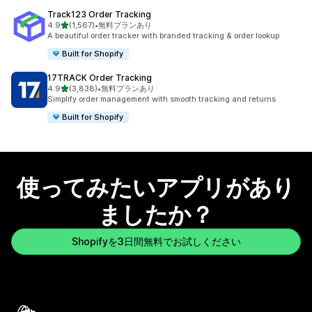
Track123 Order Tracking
5つ星中
4.9
(1,567)
•
無料プランあり
合計レビュー数：1567件
A beautiful order tracker with branded tracking & order lookup
Built for Shopify
17TRACK Order Tracking
5つ星中
4.9
(3,838)
•
無料プランあり
合計レビュー数：3838件
Simplify order management with smooth tracking and returns
Built for Shopify
使ってみたいアプリがあり
ましたか？
Shopifyを3日間無料でお試しください