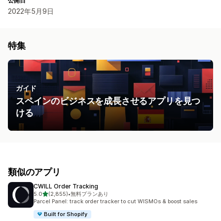
公開日
2022年5月9日
特集
ガイド
スペインのビジネスを成長させるアプリを見つ
ける
類似のアプリ
CWILL Order Tracking
5つ星中
5.0
(2,855)
•
無料プランあり
合計レビュー数：2855件
Parcel Panel: track order tracker to cut WISMOs & boost sales
Built for Shopify