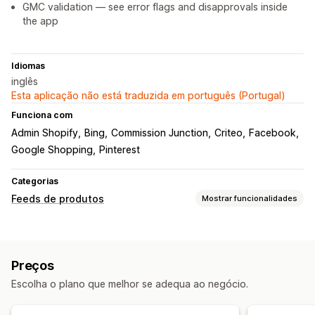
GMC validation — see error flags and disapprovals inside
the app
Idiomas
inglês
Esta aplicação não está traduzida em português (Portugal)
Funciona com
Admin Shopify
Bing
Commission Junction
Criteo
Facebook
Google Shopping
Pinterest
Categorias
Feeds de produtos
Mostrar funcionalidades
Personalização de feeds
Filtragem de atributos
Mapeamento de atributos
Preços
Metacampos
Etiquetas personalizadas
Escolha o plano que melhor se adequa ao negócio.
Regras personalizadas
Feeds localizados
Multilingue
Gestão de feeds