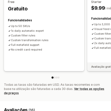
Free
Starter
Sincronização de produtos
Edição em lote
$9.99
Gratuito
/ m
Atualização da loja
Sincronização programada
Feeds para direcionamentos específicos
Funcionalida
Funcionalidades
Assistência ao inventário
Otimização de feeds
Up to 3,000
Up to 50 SKUs
Visual feed 
1x daily automatic export
Custom filter
Custom filter rules
Custom trans
Custom transformation rules
2x daily aut
Full metafield support
Full metafie
No credit card required
Avaliação grat
Todas as taxas são faturadas em USD. As taxas recorrentes e com
base na utilização são faturadas a cada 30 dias.
Ver todas as opções
de preços
Avaliações
(16)