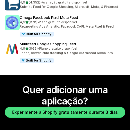
de 5 estrelas
4,9
(4.352)
•
Avaliação gratuita disponível
4352 total de avaliações
Submits Feed for Google Shopping, Microsoft, Meta, & Pinterest
Omega Facebook Pixel Meta Feed
de 5 estrelas
4,9
(878)
•
Plano gratuito disponível
878 total de avaliações
Retargeting Ads Analytic: Facebook CAPI, Meta Pixel & Feed
Built for Shopify
Multifeed Google Shopping Feed
de 5 estrelas
4,9
(965)
•
Plano gratuito disponível
965 total de avaliações
Feeds, server-side tracking & Google Automated Discounts
Built for Shopify
Quer adicionar uma
aplicação?
Experimente a Shopify gratuitamente durante 3 dias