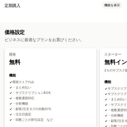
定期購入
機能を表示
サブスクリプション・定期購入タイプ
メンバーシップ
サービス
定期購入ボックス
デジタル商品
価格設定
有形商品
カスタムの定期購入
ビジネスに最適なプランをお選びください。
設定可能な価格設定方式
定期的な支払い
お得な定期購入
固定価格設定
開発
スターター
段階的な価格設定
カスタム価格
無料
無料イン
2％のサブスク
機能
機能
開発ストアのみ
・まとめ払い
サブスクリプ
・サブスクリプションBOX
サブスクリプ
・複数通貨対応
・まとめ払い
・分析機能
・サブスクリ
・顧客/注文タグの自動付与
・複数通貨対
・注文日固定
・分析機能
・回数ごとの割引設定 など
・顧客/注文
・回数ごとの