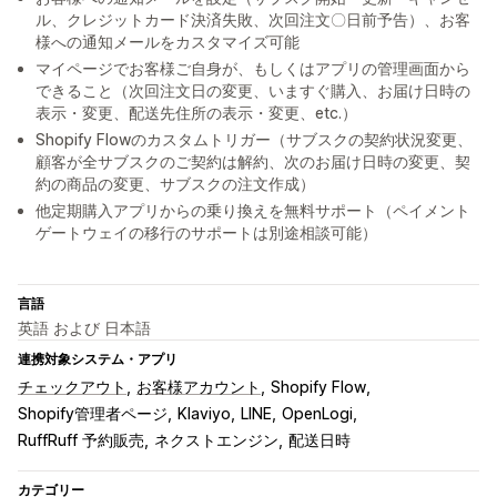
ル、クレジットカード決済失敗、次回注文〇日前予告）、お客
様への通知メールをカスタマイズ可能
マイページでお客様ご自身が、もしくはアプリの管理画面から
できること（次回注文日の変更、いますぐ購入、お届け日時の
表示・変更、配送先住所の表示・変更、etc.）
Shopify Flowのカスタムトリガー（サブスクの契約状況変更、
顧客が全サブスクのご契約は解約、次のお届け日時の変更、契
約の商品の変更、サブスクの注文作成）
他定期購入アプリからの乗り換えを無料サポート（ペイメント
ゲートウェイの移行のサポートは別途相談可能）
言語
英語 および 日本語
連携対象システム・アプリ
チェックアウト
お客様アカウント
Shopify Flow
Shopify管理者ページ
Klaviyo
LINE
OpenLogi
RuffRuff 予約販売
ネクストエンジン
配送日時
カテゴリー