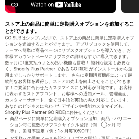
ストア上の商品に簡単に定期購入オプションを追加するこ
とができます。
GO SUBはシンプルなUIで、ストア上の商品に簡単に定期購入オプ
ションを追加することができます。 アプリブロックを使用して、
テーマへ簡単に商品ページにサブスクオプションを導入でき、お
客様アカウントページにサブスクの詳細もすぐに導入できます。
数ヶ月に1度支払うまとめ払い機能も搭載！ 複雑な設定も必要な
く、Shopify Plus Partner である GO RIDE がインストールから運
用までしっかりサポートします。 さらに定期購買機能によって継
続的なお客様を獲得し、ストアの売上を向上させることができま
す！ご要望に合わせたカスタマイズにも対応が可能です。 お客様
に表示するストアフロント、お客様への通知メール、管理画面、
カスタマーサポート、全て日本語と英語の両方対応しています。
あなたのビジネスに合わせたデザインや機能カスタマイズも、
Shopify Plus Partner GO RIDEにお任せください！
商品ページに簡単に定期購入オプション追加、商品・バリエー
ション毎に複数のサブスクサイクル登録（例：◯ヶ月 毎
等）、割引率設定（例：1ヶ月毎10%OFF）
お客様への通知メールを設定（サブスク開始・更新・キャンセ