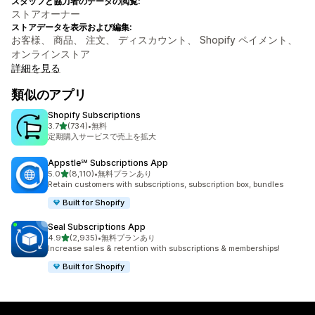
スタッフと協力者のデータの閲覧:
ストアオーナー
ストアデータを表示および編集:
お客様、 商品、 注文、 ディスカウント、 Shopify ペイメント、
オンラインストア
詳細を見る
類似のアプリ
Shopify Subscriptions
5つ星中
3.7
(734)
•
無料
合計レビュー数：734件
定期購入サービスで売上を拡大
Appstle℠ Subscriptions App
5つ星中
5.0
(8,110)
•
無料プランあり
合計レビュー数：8110件
Retain customers with subscriptions, subscription box, bundles
Built for Shopify
Seal Subscriptions App
5つ星中
4.9
(2,935)
•
無料プランあり
合計レビュー数：2935件
Increase sales & retention with subscriptions & memberships!
Built for Shopify