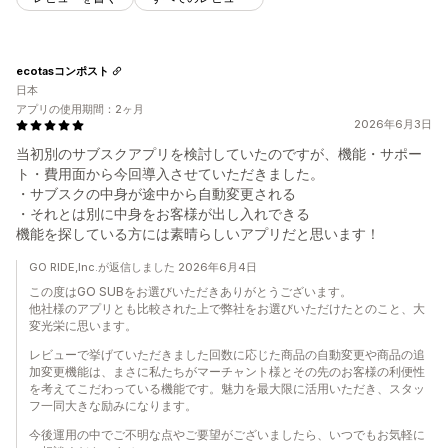
ecotasコンポスト
日本
アプリの使用期間：2ヶ月
2026年6月3日
当初別のサブスクアプリを検討していたのですが、機能・サポー
ト・費用面から今回導入させていただきました。
・サブスクの中身が途中から自動変更される
・それとは別に中身をお客様が出し入れできる
機能を探している方には素晴らしいアプリだと思います！
GO RIDE,Inc.が返信しました 2026年6月4日
この度はGO SUBをお選びいただきありがとうございます。
他社様のアプリとも比較された上で弊社をお選びいただけたとのこと、大
変光栄に思います。
レビューで挙げていただきました回数に応じた商品の自動変更や商品の追
加変更機能は、まさに私たちがマーチャント様とその先のお客様の利便性
を考えてこだわっている機能です。魅力を最大限に活用いただき、スタッ
フ一同大きな励みになります。
今後運用の中でご不明な点やご要望がございましたら、いつでもお気軽に