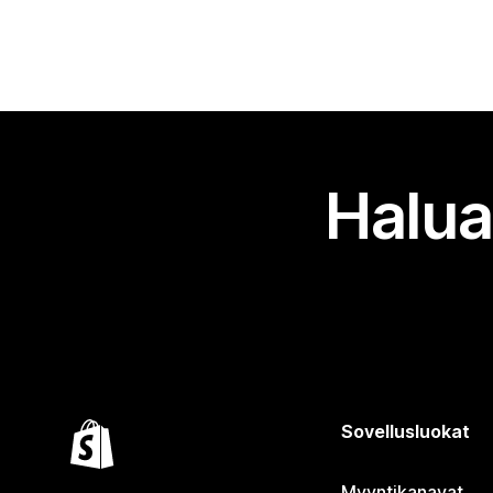
Halua
Sovellusluokat
Myyntikanavat