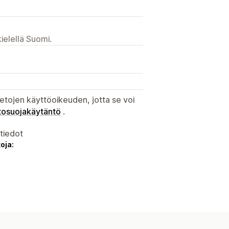
ielellä Suomi.
etojen käyttöoikeuden, jotta se voi
tosuojakäytäntö
.
atiedot
oja: