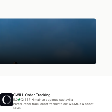
CWILL Order Tracking
/ 5 tähteä
5,0
(2 857)
•
Ilmainen sopimus saatavilla
2857 arvostelua yhteensä
Parcel Panel: track order tracker to cut WISMOs & boost
sales