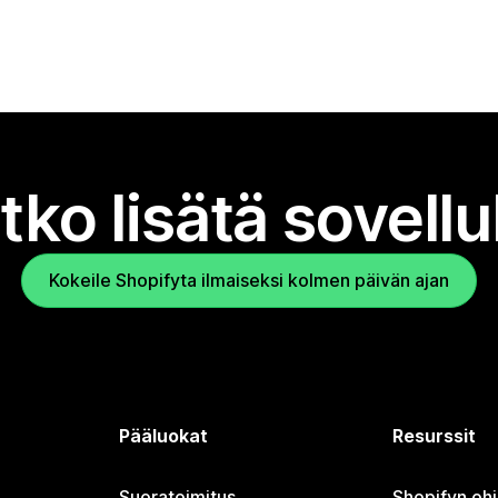
tko lisätä sovell
Kokeile Shopifyta ilmaiseksi kolmen päivän ajan
Pääluokat
Resurssit
Suoratoimitus
Shopifyn oh