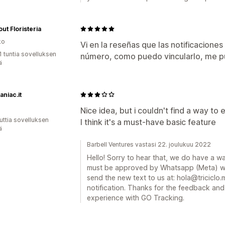
ut Floristeria
ko
Vi en la reseñas que las notificacione
1 tuntia sovelluksen
número, como puedo vincularlo, me p
ä
niac.it
Nice idea, but i couldn't find a way to e
uttia sovelluksen
I think it's a must-have basic feature
ä
Barbell Ventures vastasi 22. joulukuu 2022
Hello! Sorry to hear that, we do have a way
must be approved by Whatsapp (Meta) we 
send the new text to us at: hola@triciclo
notification. Thanks for the feedback an
experience with GO Tracking.