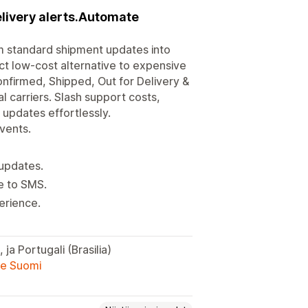
elivery alerts.Automate
m standard shipment updates into
ct low-cost alternative to expensive
Confirmed, Shipped, Out for Delivery &
al carriers. Slash support costs,
s updates effortlessly.
events.
 updates.
e to SMS.
erience.
 ja Portugali (Brasilia)
lle Suomi