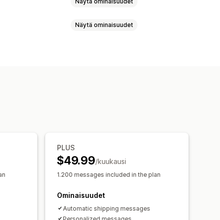
Näytä ominaisuudet
Näytä ominaisuudet
eurantalinkki
dit
tetut ilmoitukset
Automaatiot
akasilmoitukset
PLUS
$49.99
/kuukausi
an
1.200 messages included in the plan
Ominaisuudet
Automatic shipping messages
Personalized messages