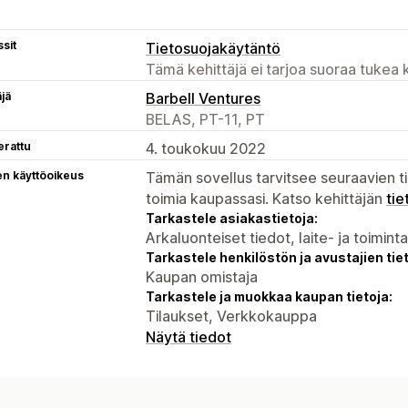
sit
Tietosuojakäytäntö
Tämä kehittäjä ei tarjoa suoraa tukea k
äjä
Barbell Ventures
BELAS, PT-11, PT
erattu
4. toukokuu 2022
en käyttöoikeus
Tämän sovellus tarvitsee seuraavien ti
toimia kaupassasi. Katso kehittäjän
tie
Tarkastele asiakastietoja:
Arkaluonteiset tiedot, laite- ja toimint
Tarkastele henkilöstön ja avustajien tiet
Kaupan omistaja
Tarkastele ja muokkaa kaupan tietoja:
Tilaukset, Verkkokauppa
Näytä tiedot