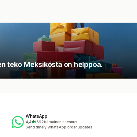
sten teko Meksikosta on helppoa.
WhatsApp
/ 5 tähteä
4,4
(692)
•
Ilmainen asennus
692 arvostelua yhteensä
Send timely WhatsApp order updates.