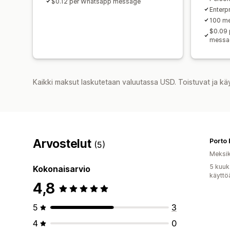
$0.12 per Whatsapp message
Enterp
100 me
$0.09 
messa
Kaikki maksut laskutetaan valuutassa USD. Toistuvat ja kä
Arvostelut
Porto 
(5)
Meksi
5 kuuk
Kokonaisarvio
käyttö
4,8
5
3
4
0