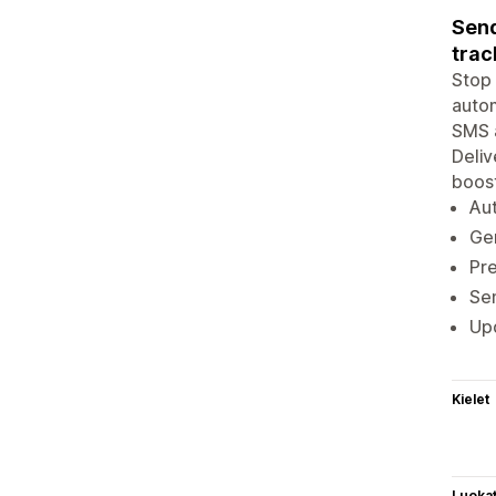
Send
trac
Stop 
autom
SMS a
Deliv
boost
Aut
Gen
Pre
Sen
Upd
Kielet
Luoka