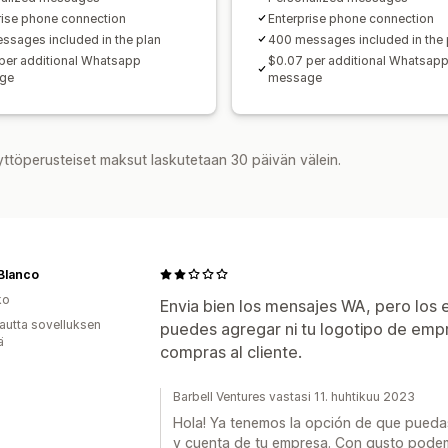
rise phone connection
Enterprise phone connection
ssages included in the plan
400 messages included in the 
per additional Whatsapp
$0.07 per additional Whatsap
ge
message
yttöperusteiset maksut laskutetaan 30 päivän välein.
Blanco
ko
Envia bien los mensajes WA, pero los 
autta sovelluksen
puedes agregar ni tu logotipo de emp
ä
compras al cliente.
Barbell Ventures vastasi 11. huhtikuu 2023
Hola! Ya tenemos la opción de que pueda
y cuenta de tu empresa. Con gusto podem