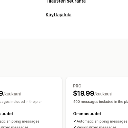
Tilausten seuranta
Seuranta
Käyttäjätuki
Reaaliaikainen seuranta
Mukautettu s
Kanavat
Maailmanlaajuinen seuranta
Dashboar
SMS
Itsepalvelu
Ilmoitukset
Työnkulun automaatio
Reaaliaikaiset ilmoitukset
SMS
Mukau
Vastausmallit
Tilausten seuranta
Asi
PRO
9
$19.99
/kuukausi
/kuukausi
ages included in the plan
400 messages included in the pl
suudet
Ominaisuudet
tic shipping messages
Automatic shipping messages
alized messages
Personalized messages