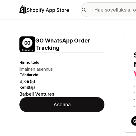
Shopify App Store
Esitt
GO WhatsApp Order
Tracking
Hinnoittelu
Ilmainen asennus
Tähtiarvio
4,8
(5)
Kehittäjä
Barbell Ventures
Asenna