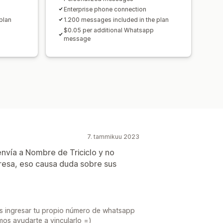
Enterprise phone connection
plan
1.200 messages included in the plan
p
$0.05 per additional Whatsapp
message
7. tammikuu 2023
envía a Nombre de Triciclo y no
resa, eso causa duda sobre sus
s ingresar tu propio número de whatsapp
os ayudarte a vincularlo =)