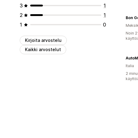
3
1
2
1
Bon Go
1
0
Meksi
Noin 2
käyttö
Kirjoita arvostelu
Kaikki arvostelut
AutoMa
Italia
2 minu
käyttö