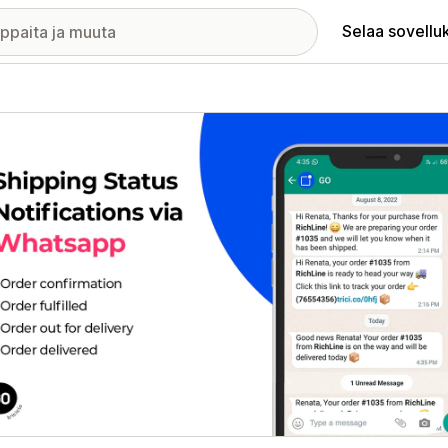
Selaa sovellu
elykuvagalleria