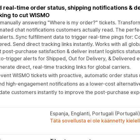
 real-time order status, shipping notifications & d
king to cut WISMO
manually answering "Where is my order?" tickets. Transfor
ated chat notifications customers actually read. The perfe
lerts. Sync fulfillment data to trigger real-time pings for: 
ered. Send direct tracking links instantly. Works with all glob
 post-purchase satisfaction & deliver instant logistics statu
o-trigger alerts for Shipped, Out for Delivery, & Delivered 
erate direct, real-time tracking links for global carriers.
vent WISMO tickets with proactive, automatic order status
d high-engagement notifications as a lower-cost alternativ
ate customers instantly to improve the post-purchase exp
Espanja, Englanti, Portugali (Portugali),
Tätä sovellusta ei ole käännetty kiele
t