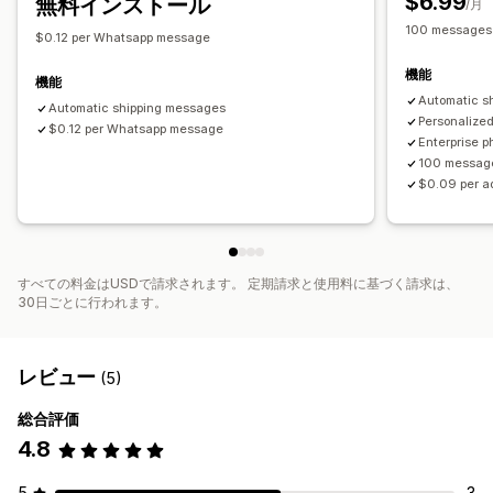
$6.99
無料インストール
/月
100 messages 
$0.12 per Whatsapp message
機能
機能
Automatic s
Automatic shipping messages
Personalize
$0.12 per Whatsapp message
Enterprise 
100 message
$0.09 per a
すべての料金はUSDで請求されます。 定期請求と使用料に基づく請求は、
30日ごとに行われます。
レビュー
(5)
総合評価
4.8
5
3