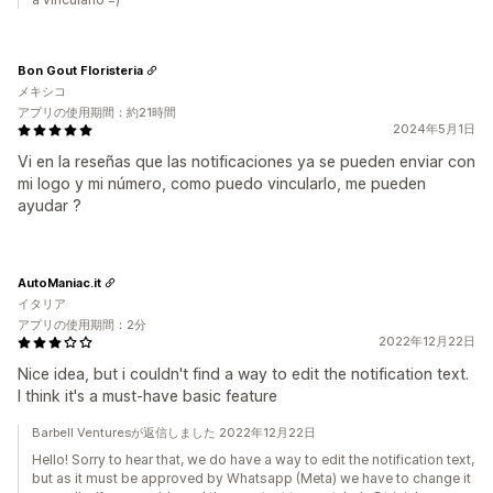
Bon Gout Floristeria
メキシコ
アプリの使用期間：約21時間
2024年5月1日
Vi en la reseñas que las notificaciones ya se pueden enviar con
mi logo y mi número, como puedo vincularlo, me pueden
ayudar ?
AutoManiac.it
イタリア
アプリの使用期間：2分
2022年12月22日
Nice idea, but i couldn't find a way to edit the notification text.
I think it's a must-have basic feature
Barbell Venturesが返信しました 2022年12月22日
Hello! Sorry to hear that, we do have a way to edit the notification text,
but as it must be approved by Whatsapp (Meta) we have to change it