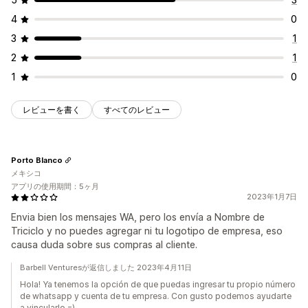
4
0
3
1
2
1
1
0
レビューを書く
すべてのレビュー
Porto Blanco
メキシコ
アプリの使用期間：5ヶ月
2023年1月7日
Envia bien los mensajes WA, pero los envía a Nombre de
Triciclo y no puedes agregar ni tu logotipo de empresa, eso
causa duda sobre sus compras al cliente.
Barbell Venturesが返信しました 2023年4月11日
Hola! Ya tenemos la opción de que puedas ingresar tu propio número
de whatsapp y cuenta de tu empresa. Con gusto podemos ayudarte
a vincularlo =)