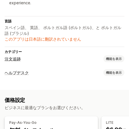
experience.
言語
スペイン語、 英語、 ポルトガル語 (ポルトガル)、と ポルトガル
語 (ブラジル)
このアプリは日本語に翻訳されていません
カテゴリー
注文追跡
機能を表示
追跡
ヘルプデスク
機能を表示
リアルタイム追跡
カスタム追跡リンク
グローバル追跡
チャネル
ダッシュボード
SMS
セルフサービス
通知
価格設定
ワークフローのオートメーション
リアルタイム通知
SMS
カスタム通知
オートメーション
ビジネスに最適なプランをお選びください。
回答テンプレート
注文追跡
お客様への通知
Pay-As-You-Go
LITE