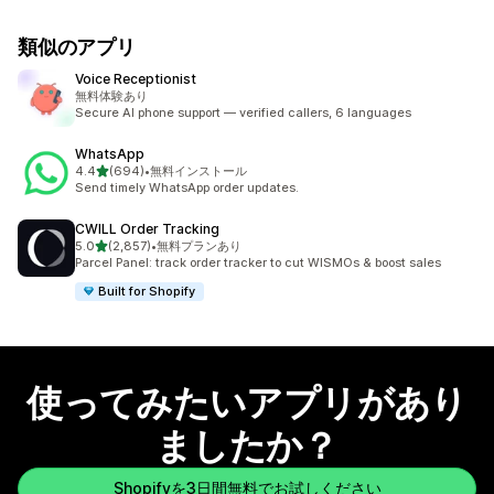
類似のアプリ
Voice Receptionist
無料体験あり
Secure AI phone support — verified callers, 6 languages
WhatsApp
5つ星中
4.4
(694)
•
無料インストール
合計レビュー数：694件
Send timely WhatsApp order updates.
CWILL Order Tracking
5つ星中
5.0
(2,857)
•
無料プランあり
合計レビュー数：2857件
Parcel Panel: track order tracker to cut WISMOs & boost sales
Built for Shopify
使ってみたいアプリがあり
ましたか？
Shopifyを3日間無料でお試しください