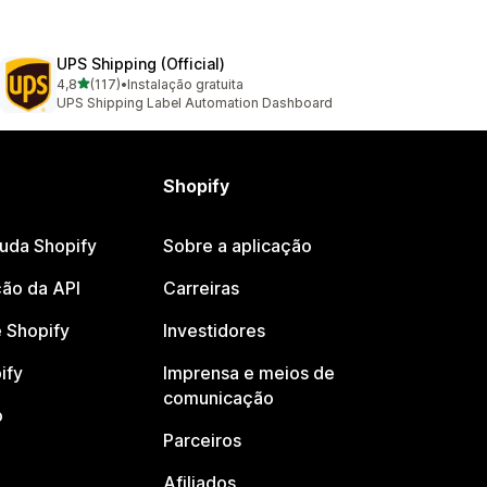
UPS Shipping (Official)
de 5 estrelas
4,8
(117)
•
Instalação gratuita
117 total de avaliações
UPS Shipping Label Automation Dashboard
Shopify
juda Shopify
Sobre a aplicação
ão da API
Carreiras
 Shopify
Investidores
ify
Imprensa e meios de
comunicação
o
Parceiros
Afiliados