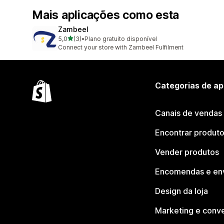
Mais aplicações como esta
Zambeel
de 5 estrelas
5,0
(3)
•
Plano gratuito disponível
3 total de avaliações
Connect your store with Zambeel Fulfilment
Categorias de ap
Canais de vendas
Encontrar produt
Vender produtos
Encomendas e en
Design da loja
Marketing e conv