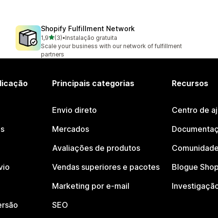
Shopify Fulfillment Network
de 5 estrelas
1,9
(3)
•
Instalação gratuita
3 total de avaliações
Scale your business with our network of fulfillment
partners
licação
Principais categorias
Recursos
Envio direto
Centro de a
os
Mercados
Documentaç
Avaliações de produtos
Comunidade
vio
Vendas superiores e pacotes
Blogue Shop
Marketing por e-mail
Investigaçã
ersão
SEO