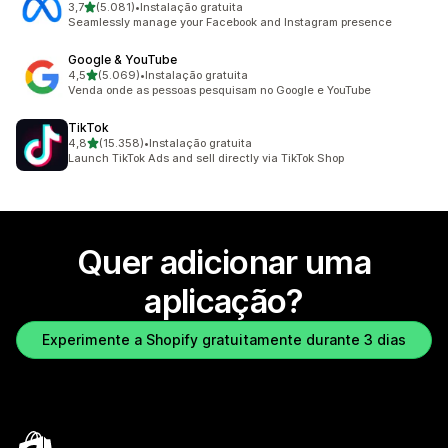
de 5 estrelas
3,7
(5.081)
•
Instalação gratuita
5081 total de avaliações
Seamlessly manage your Facebook and Instagram presence
Google & YouTube
de 5 estrelas
4,5
(5.069)
•
Instalação gratuita
5069 total de avaliações
Venda onde as pessoas pesquisam no Google e YouTube
TikTok
de 5 estrelas
4,8
(15.358)
•
Instalação gratuita
15358 total de avaliações
Launch TikTok Ads and sell directly via TikTok Shop
Quer adicionar uma
aplicação?
Experimente a Shopify gratuitamente durante 3 dias