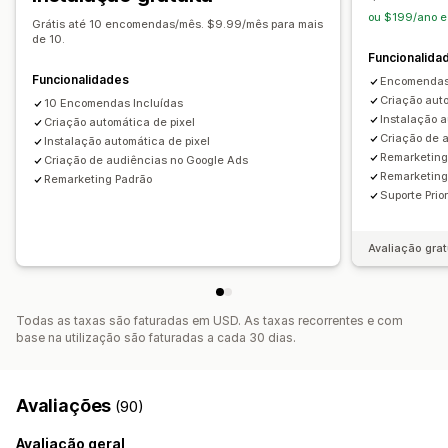
ou $199/ano e
Análise de dados de desempenho
Grátis até 10 encomendas/mês. $9.99/mês para mais
de 10.
Fonte de tráfego
Funcionalida
Funcionalidades
Encomendas 
Criação auto
10 Encomendas Incluídas
Instalação a
Criação automática de pixel
Criação de 
Instalação automática de pixel
Remarketing
Criação de audiências no Google Ads
Remarketing
Remarketing Padrão
Suporte Prior
Avaliação grat
Todas as taxas são faturadas em USD. As taxas recorrentes e com
base na utilização são faturadas a cada 30 dias.
Avaliações
(90)
Avaliação geral