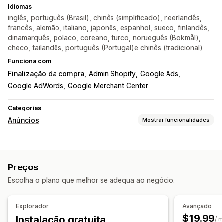
Idiomas
inglês, português (Brasil), chinês (simplificado), neerlandês,
francês, alemão, italiano, japonês, espanhol, sueco, finlandês,
dinamarquês, polaco, coreano, turco, norueguês (Bokmål),
checo, tailandês, português (Portugal)e chinês (tradicional)
Funciona com
Finalização da compra
Admin Shopify
Google Ads
Google AdWords
Google Merchant Center
Categorias
Anúncios
Mostrar funcionalidades
Direcionamento
Segmentos de público
Públicos semelhantes
Preços
Públicos personalizados
Dados demográficos
Escolha o plano que melhor se adequa ao negócio.
Baseado em eventos
Comportamento
Redirecionamento
Gestão de campanhas
Explorador
Avançado
Campanhas automatizadas
Website
Gestão de píxeis
$19.99
Instalação gratuita
/ 