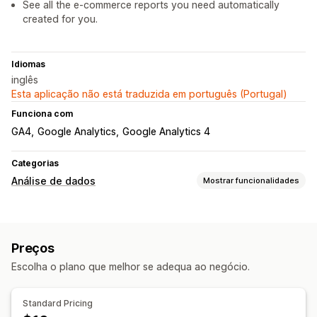
See all the e-commerce reports you need automatically
created for you.
Idiomas
inglês
Esta aplicação não está traduzida em português (Portugal)
Funciona com
GA4
Google Analytics
Google Analytics 4
Categorias
Análise de dados
Mostrar funcionalidades
Comportamento do cliente
Rastreio de eventos
Visualizações de página
Preços
Marketing e vendas
Escolha o plano que melhor se adequa ao negócio.
Atribuição de marketing
Análise da finalização da compra
Rastreio de compras
Análise de funil
Rastreio UTM
Standard Pricing