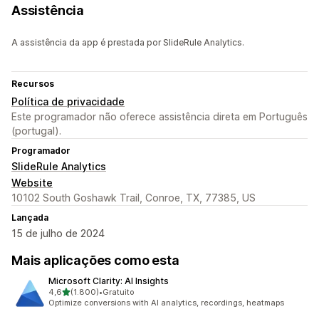
Assistência
A assistência da app é prestada por SlideRule Analytics.
Recursos
Política de privacidade
Este programador não oferece assistência direta em Português
(portugal).
Programador
SlideRule Analytics
Website
10102 South Goshawk Trail, Conroe, TX, 77385, US
Lançada
15 de julho de 2024
Mais aplicações como esta
Microsoft Clarity: AI Insights
de 5 estrelas
4,6
(1.800)
•
Gratuito
1800 total de avaliações
Optimize conversions with AI analytics, recordings, heatmaps