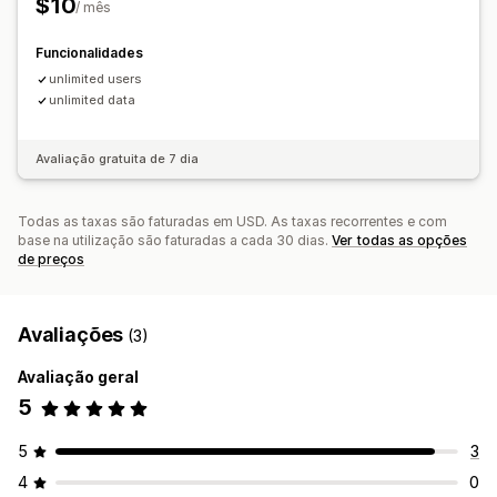
$10
Imagens e relatórios
/ mês
Dashboard de análise de dados
Análise do histórico
Funcionalidades
unlimited users
unlimited data
Avaliação gratuita de 7 dia
Todas as taxas são faturadas em USD. As taxas recorrentes e com
base na utilização são faturadas a cada 30 dias.
Ver todas as opções
de preços
Avaliações
(3)
Avaliação geral
5
5
3
4
0