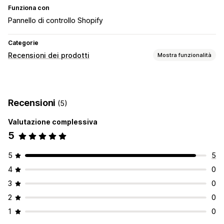
Funziona con
Pannello di controllo Shopify
Categorie
Recensioni dei prodotti
Mostra funzionalità
Opzioni di visualizzazione
Valutazioni in stelle
Badge
Pagina con tutte le recensioni
Recensioni
(5)
Migliori recensioni
Recensioni in sintesi
Filtri
Valutazione complessiva
Modalità di raccolta recensioni
5
Moduli
5
5
4
0
3
0
2
0
1
0