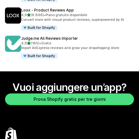
Loox ‑ Product Reviews App
stelle su 5
4,9
(8.898)
•
Piano gratuito disponibile
8898 recensioni totali
Convert more with visual product reviews, superpowered by AI
Built for Shopify
Judge.me Ali Reviews Importer
stelle su 5
4,9
(185)
•
Gratis
185 recensioni totali
Import AliExpress reviews and grow your dropshipping store
Built for Shopify
Vuoi aggiungere un’app?
Prova Shopify gratis per tre giorni