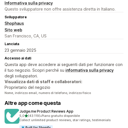
Informativa sulla privacy
Questo sviluppatore non offre assistenza diretta in Italiano.
Sviluppatore
Shophaus
Sito web
San Francisco, CA, US
Lanciata
23 gennaio 2025
Accesso ai dati
Questa app deve accedere ai seguenti dati per funzionare con
il tuo negozio. Scopri perché su
informativa sulla privacy
degli sviluppatori.
Visualizza dati di staff e collaboratori:
Proprietario del negozio
Nome, indirizzo email, numero di telefono, indirizzo fisico
Altre app come questa
Judge.me Product Reviews App
stelle su 5
5,0
(43.119)
•
Piano gratuito disponibile
43119 recensioni totali
Collect unlimited product reviews, star ratings, testimonials
Built for Shopify