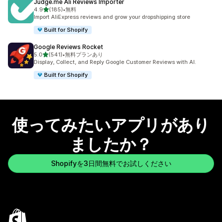
Judge.me Ali Reviews Importer
5つ星中
4.9
(185)
•
無料
合計レビュー数：185件
Import AliExpress reviews and grow your dropshipping store
Built for Shopify
Google Reviews Rocket
5つ星中
5.0
(541)
•
無料プランあり
合計レビュー数：541件
Display, Collect, and Reply Google Customer Reviews with AI.
Built for Shopify
使ってみたいアプリがあり
ましたか？
Shopifyを3日間無料でお試しください