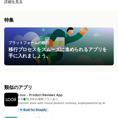
詳細を見る
特集
プラットフォームの移行
移行プロセスをスムーズに進められるアプリを
手に入れましょう。
類似のアプリ
Loox ‑ Product Reviews App
5つ星中
4.9
(8,891)
•
無料プランあり
合計レビュー数：8891件
Convert more with visual product reviews, superpowered by AI
Built for Shopify