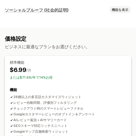
表示オプション
ソーシャルプルーフ (社会的証明)
機能を表示
テスティモニアル
写真のレビュー
星評価
バッジ
カルーセル
コンテンツタイプ
メディアギャラリー
グリッドレイアウト
レビュー一覧ページ
UGC
写真
レビュー
上位のレビュー
レビューのハイライト
レビューサマリー
価格設定
絞り込み
表示オプション
ビジネスに最適なプランをお選びください。
レビュー件数
複数言語
カスタムレイアウト
SNSリンク
レビューの収集方法
ポップアップ
フォーム
アンケート
QRコード
分析
標準機能
インポートとエクスポート
レビューの移行
オートメーション
$6.99
エンゲージメント追跡
/月
または$71.88/年で14%お得
機能
28種以上の多言語カスタマイズウィジェット
レビュー自動同期、評価別フィルタリング
チェックアウト時のスマートレビューファネル
Googleカスタマーレビューのオプトイン＆アンケート
AIレビュー返信＋AIサマリーカード
SEOスキーマ対応リッチスニペット
Googleマップ店舗検索ウィジェット