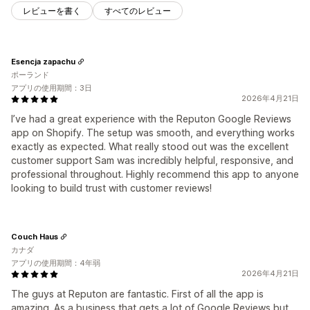
レビューを書く
すべてのレビュー
Esencja zapachu
ポーランド
アプリの使用期間：3日
2026年4月21日
I’ve had a great experience with the Reputon Google Reviews
app on Shopify. The setup was smooth, and everything works
exactly as expected. What really stood out was the excellent
customer support Sam was incredibly helpful, responsive, and
professional throughout. Highly recommend this app to anyone
looking to build trust with customer reviews!
Couch Haus
カナダ
アプリの使用期間：4年弱
2026年4月21日
The guys at Reputon are fantastic. First of all the app is
amazing. As a business that gets a lot of Google Reviews but