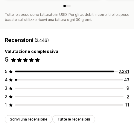
Tutte le spese sono fatturate in USD. Per gli addebiti ricorrenti e le spese
basate sull’utilizzo ricevi una fattura ogni 30 giorni.
Recensioni
(2.446)
Valutazione complessiva
5
5
2.381
4
43
3
9
2
2
1
11
Scrivi una recensione
Tutte le recensioni