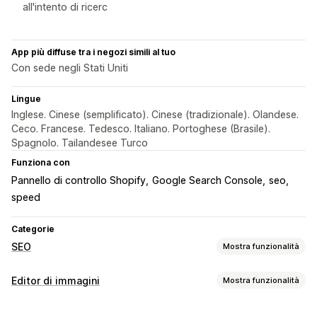
all'intento di ricerc
App più diffuse tra i negozi simili al tuo
Con sede negli Stati Uniti
Lingue
Inglese. Cinese (semplificato). Cinese (tradizionale). Olandese.
Ceco. Francese. Tedesco. Italiano. Portoghese (Brasile).
Spagnolo. Tailandesee Turco
Funziona con
Pannello di controllo Shopify
Google Search Console
seo
speed
Categorie
SEO
Mostra funzionalità
Strumenti SEO
Editor di immagini
Mostra funzionalità
Compressione immagine
Testo alternativo
Ottimizzazione delle immagini
Denominazione file
Duplica contenuto
Precaricamento