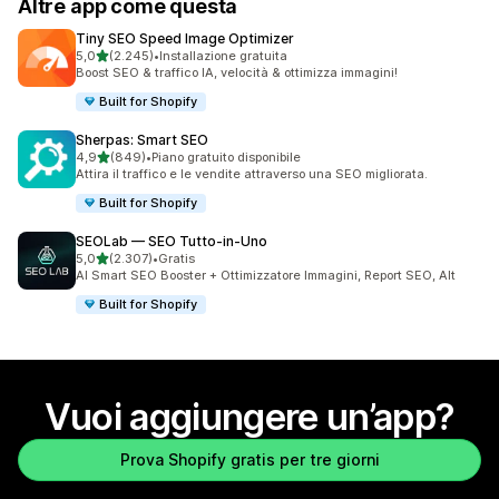
Altre app come questa
Tiny SEO Speed Image Optimizer
stelle su 5
5,0
(2.245)
•
Installazione gratuita
2245 recensioni totali
Boost SEO & traffico IA, velocità & ottimizza immagini!
Built for Shopify
Sherpas: Smart SEO
stelle su 5
4,9
(849)
•
Piano gratuito disponibile
849 recensioni totali
Attira il traffico e le vendite attraverso una SEO migliorata.
Built for Shopify
SEOLab — SEO Tutto‑in‑Uno
stelle su 5
5,0
(2.307)
•
Gratis
2307 recensioni totali
AI Smart SEO Booster + Ottimizzatore Immagini, Report SEO, Alt
Built for Shopify
Vuoi aggiungere un’app?
Prova Shopify gratis per tre giorni