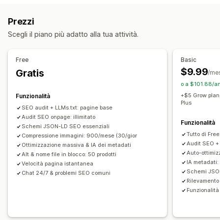
Ottimizzazione automatica
Compressione immagine
SEO
Link danneggiati
Backlink
Reindirizzamenti
Pagine 404
Prezzi
Testo alternativo
Mappe dei siti
Indicizzazione pagine
Meta tag
Scegli il piano più adatto alla tua attività.
Rich snippet
JSON-LD
Schemas
Modifica in blocco
Modifica in blocco
Generazione basata sull’IA
SEO locale
Testo alternativo
Nomi di file
Compressione
Free
Basic
Ottimizzazione immagini
Ottimizzazione velocità
Ridimensionamento
$9.99
Gratis
/me
Ottimizzazione contenuti
Ottimizzazione metadati
o a $101.88/an
Automazioni
+$5 Grow plan
Funzionalità
Plus
Monitoraggio delle performance
SEO audit + LLMs.txt: pagine base
Audit SEO onpage: illimitato
Punteggio SEO
Verifiche
Reportistica
Funzionalità
Schemi JSON-LD SEO essenziali
Insight e suggerimenti
Analisi
Analisi dei concorrenti
Tutto di Free
Compressione immagini: 900/mese (30/gior
Audit SEO + 
Analisi delle parole chiave
Analisi della velocità
Ottimizzazione massiva & IA dei metadati
Auto-ottimiz
Alt & nome file in blocco: 50 prodotti
Analisi dei contenuti
Monitoraggio del posizionamento
IA metadati:
Velocità pagina istantanea
Schemi JSO
Chat 24/7 & problemi SEO comuni
Rilevamento 
Funzionalità