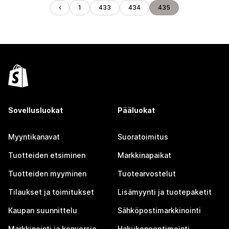
1
433
434
435
Sovellusluokat
Pääluokat
Myyntikanavat
Suoratoimitus
Tuotteiden etsiminen
Markkinapaikat
Tuotteiden myyminen
Tuotearvostelut
Tilaukset ja toimitukset
Lisämyynti ja tuotepaketit
Kaupan suunnittelu
Sähköpostimarkkinointi
Markkinointi ja konversio
Hakukoneoptimointi