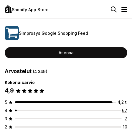
Shopify App Store
Simprosys Google Shopping Feed
Asenna
Arvostelut
(4 349)
Kokonaisarvio
4,9
5
4,2 t.
4
67
3
7
2
10