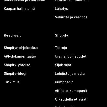
Kaupan hallinnointi
Lähetys
Valuutta ja käännös
Resurssit
Shopify
Shopifyn ohjekeskus
Tietoja
API-dokumentaatio
Uramahdollisuudet
Shopify-yhteisö
Sijoittajat
Shopify-blogi
Lehdistö ja media
Tutkimus
Kumppanit
Affiliate-kumppanit
Oikeudelliset asiat