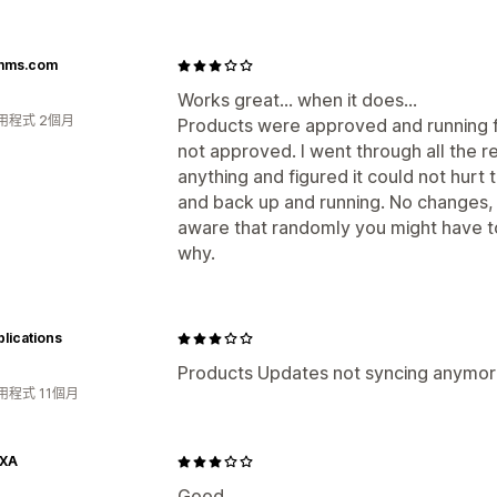
mms.com
Works great... when it does...
用程式 2個月
Products were approved and running f
not approved. I went through all the 
anything and figured it could not hurt 
and back up and running. No changes,
aware that randomly you might have t
why.
lications
Products Updates not syncing anymore 
用程式 11個月
XA
Good