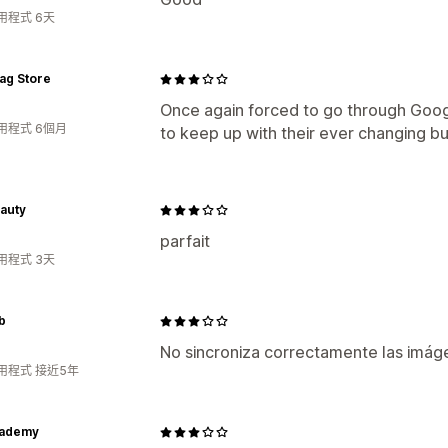
用程式 6天
ag Store
Once again forced to go through Goog
用程式 6個月
to keep up with their ever changing bu
auty
parfait
用程式 3天
b
No sincroniza correctamente las imág
用程式 接近5年
cademy