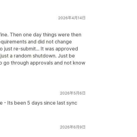
2026年4月14日
ine. Then one day things were then
requirements and did not change
to just re-submit... It was approved
 just a random shutdown. Just be
o go through approvals and not know
2026年5月6日
- Its been 5 days since last sync
2026年6月9日