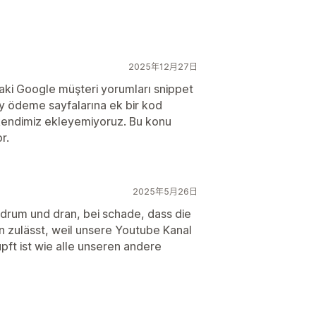
2025年12月27日
ki Google müşteri yorumları snippet
y ödeme sayfalarına ek bir kod
 kendimiz ekleyemiyoruz. Bu konu
r.
2025年5月26日
 drum und dran, bei schade, dass die
n zulässt, weil unsere Youtube Kanal
pft ist wie alle unseren andere