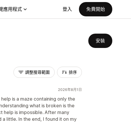
覽應用程式
登入
免費開始
安裝
調整搜尋範圍
排序
2026年8月1日
e help is a maze containing only the
derstanding what is broken is the
ct help is impossible. After many
a little. In the end, I found it on my