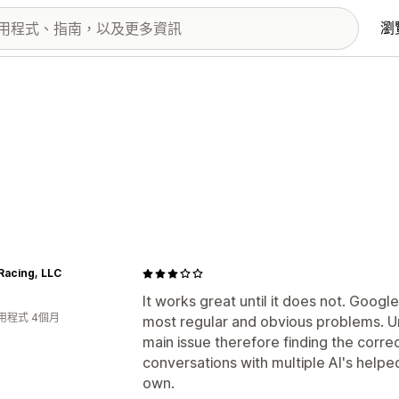
瀏
Racing, LLC
It works great until it does not. Googl
用程式 4個月
most regular and obvious problems. Un
main issue therefore finding the corre
conversations with multiple AI's helped 
own.