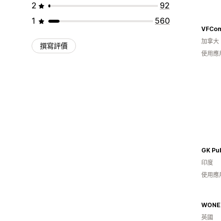
2
92
1
560
VFCo
加拿大
撰寫評價
使用應
GK Pub
印度
使用應
WONE
英國