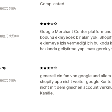
Complicated.
用程式 3個月
Google Merchant Center platformunda
用程式 大約1年
kodunu ekleyecek bir alan yok. Shopif
eklemeye izin vermediği için bu kodu
hakkında geliştirme yapılması gerekiyo
Drip
generell ein fan von google und allem
用程式 3個月
shopify app nicht weiter google Konte
nicht mit dem gleichen account verknü
Kanäle.